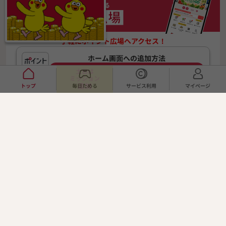
dポイント
がたまる
手軽にポイント広場へアクセス！
ホーム画面への追加方法
くわしくはこちらをチェック
土日は
ミッション
追加
トップ
毎日ためる
サービス利用
マイページ
SHARE
利用規約
プライバシーポリシー
運営会社
お客さまのご利用端末からの情報の外部送信について
よくある質問・お問い合わせ
姉妹サイト：ふるさと納税ナビ