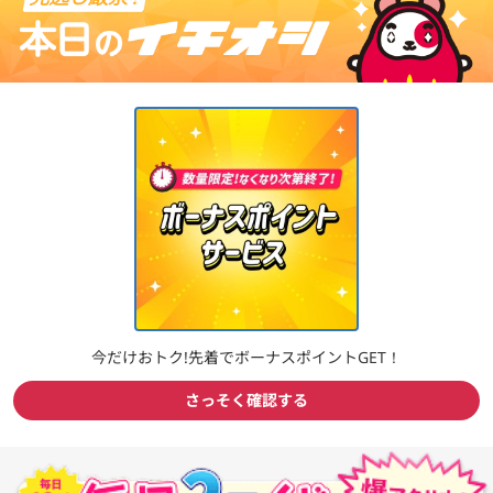
新規登録
ログイン
【新登場】最大30,000ポイント当たる！「マンスリーガチャ」で
月に1回の運試し！
今だけおトク!先着でボーナスポイントGET！
ポイント広場とは？ポイ活ガイド
さっそく確認する
簡単1分! 新規登録はこちら