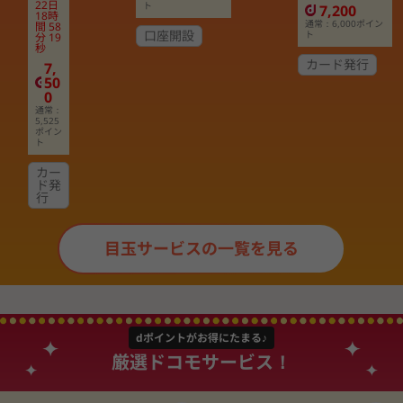
22
日
ト
7,200
18
時
通常：6,000ポイン
間
58
口座開設
ト
分
18
秒
カード発行
7,
50
0
通常：
5,525
ポイン
ト
カー
ド発
行
目玉サービスの一覧を見る
dポイントがお得にたまる♪
厳選ドコモサービス！