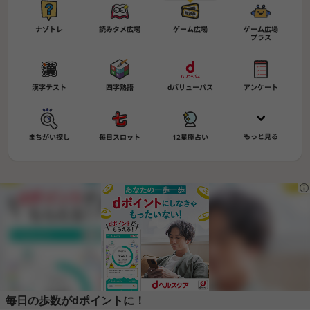
ナゾトレ
読みタメ広場
ゲーム広場
ゲーム広場
プラス
漢字テスト
四字熟語
dバリューパス
アンケート
もっと見る
まちがい探し
毎日スロット
12星座占い
毎日の歩数がdポイントに！