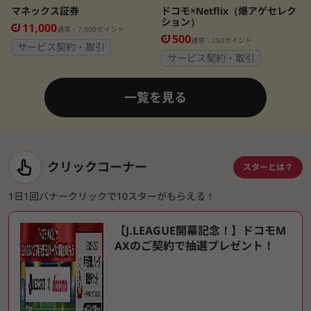
マネックス証券
ドコモ×Netflix（爆アゲセレク
ション）
11,000
通常：7,000ポイント
500
通常：250ポイント
サービス契約・取引
サービス契約・取引
一覧を見る
クリックコーナー
スターとは？
1日1回バナークリックで10スターがもらえる！
【J.LEAGUE開幕記念！】ドコモM
AXのご契約で抽選プレゼント！