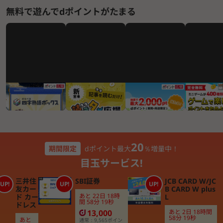
無料で遊んでdポイントがたまる
【新登場】あなたの
記事を読むだけでｄ
最大2,000ｄポイン
自分だけの
四字熟語の知識
ポイントがもらえ
ト当たる！
ームを見つ
は！?
る！
20
期間限定
dポイント最大
％増量中！
目玉サービス!
三井住
SBI証券
JCB CARD W/JC
UP!
UP!
UP!
友カー
B CARD W plus
あと
22
日
18
時
ド カー
L
間
58
分
18
秒
ドレス
13,000
あと
2
日
18
時間
58
分
18
秒
あと
通常：9,565ポイン