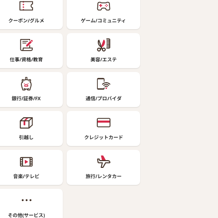
クーポン/グルメ
ゲーム/コミュニティ
仕事/資格/教育
美容/エステ
銀行/証券/FX
通信/プロバイダ
引越し
クレジットカード
音楽/テレビ
旅行/レンタカー
その他(サービス)