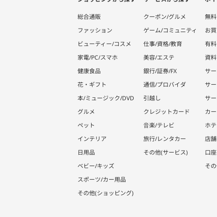
総合通販
クーポン/グルメ
無料
ファッション
ゲーム/コミュニティ
お買
ビューティー/コスメ
仕事/資格/教育
有料
家電/PC/スマホ
美容/エステ
資料
健康食品
銀行/証券/FX
サー
花・ギフト
通信/プロバイダ
サー
本/ミュージック/DVD
引越し
サー
グルメ
クレジットカード
カー
ペット
音楽/テレビ
ホテ
インテリア
旅行/レンタカー
店舗
日用品
その他(サービス)
口座
ベビー/キッズ
その
スポーツ/カー用品
その他(ショッピング)