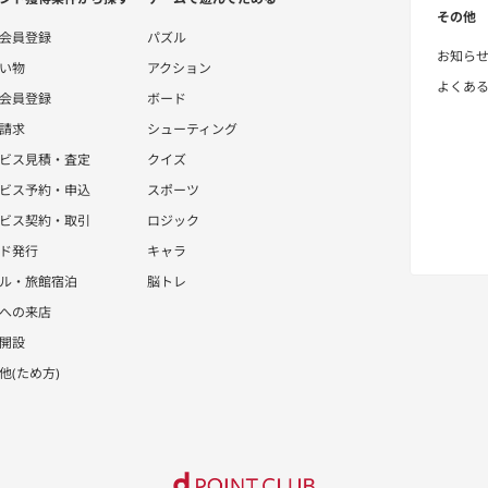
その他
会員登録
パズル
お知ら
い物
アクション
よくあ
会員登録
ボード
請求
シューティング
ビス見積・査定
クイズ
ビス予約・申込
スポーツ
ビス契約・取引
ロジック
ド発行
キャラ
ル・旅館宿泊
脳トレ
への来店
開設
他(ため方)