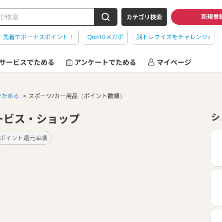
新規登
カテゴリ検索
】先着でボーナスポイント！
Qoo10メガポ
脳トレクイズをチャレンジ♪
サービスでためる
アンケートでためる
マイページ
でためる
スポーツ/カー用品（ポイント数順）
ービス・ショップ
シ
ポイント還元率順
。