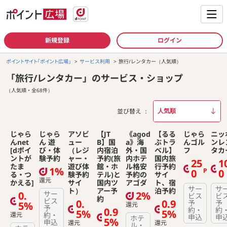
新規登録
ログイン
ポイントサイト「ポイント広場」
サービス利用
旅行/レンタカー（人気順）
「旅行/レンタカー」のサービス・ショップ
（人気順・全68件）
並び替え
じゃら
じゃら
アソビ
【JT
《agod
【るる
じゃら
ニッ
んnet
ん 遊
ュー
B】国
a》海
ぶトラ
んゴル
ンレ
[dポイ
び・体
（レジ
内宿泊
外・国
ベル】
フ
タカ
ントが
験予約
ャー・
予約(旅
内ホテ
国内旅
25
1
たま
遊び体
館・ホ
ル格安
行予約
1%
P
0
0
る・つ
験予約
テル)と
予約の
サイ
還元
かえる]
サイ
国内ツ
アゴダ
ト、宿
サー
サ
ト）
アー予
泊予約
0.
サー
2%
ビス
ビ
約
ビス
0.
0.9
予
予
5%
還元
予
0.9
約・
約
5%
5%
還元
約・
申込
申
ホテ
5%
申込
還元
還元
ル・