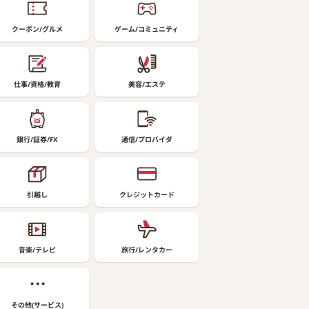
クーポン/グルメ
ゲーム/コミュニティ
仕事/資格/教育
美容/エステ
銀行/証券/FX
通信/プロバイダ
引越し
クレジットカード
音楽/テレビ
旅行/レンタカー
その他(サービス)