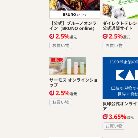
【公式】ブルーノオンラ
ダイレクトテレシ
イン（BRUNO online）
公式通販サイト
2.5%
2.5%
還元
還元
お買い物
お買い物
サーモス オンラインショ
ップ
2.5%
還元
お買い物
貝印公式オンライ
ア
3.65%
還元
お買い物