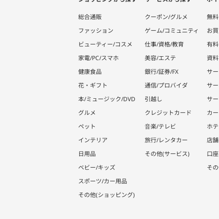
総合通販
クーポン/グルメ
無料
ファッション
ゲーム/コミュニティ
お買
ビューティー/コスメ
仕事/資格/教育
有料
家電/PC/スマホ
美容/エステ
資料
健康食品
銀行/証券/FX
サー
花・ギフト
通信/プロバイダ
サー
本/ミュージック/DVD
引越し
サー
グルメ
クレジットカード
カー
ペット
音楽/テレビ
ホテ
インテリア
旅行/レンタカー
店舗
日用品
その他(サービス)
口座
ベビー/キッズ
その
スポーツ/カー用品
その他(ショッピング)