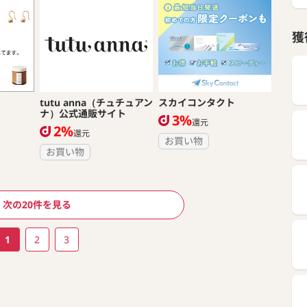
獲
）
tutu anna（チュチュアン
スカイコンタクト
ナ）公式通販サイト
3%
還元
2%
還元
お買い物
お買い物
次の20件を見る
1
2
3