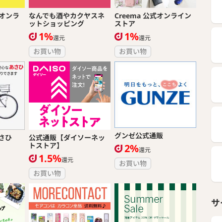
オンラ
なんでも酒やカクヤスネ
Creema 公式オンライン
ットショッピング
ストア
1%
1%
還元
還元
お買い物
お買い物
グンゼ公式通販
さひ
公式通販【ダイソーネッ
トストア】
2%
還元
1.5%
還元
お買い物
お買い物
サ