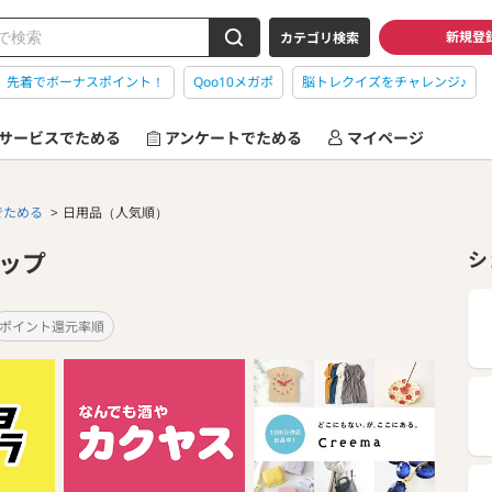
新規登
カテゴリ検索
】先着でボーナスポイント！
Qoo10メガポ
脳トレクイズをチャレンジ♪
サービスでためる
アンケートでためる
マイページ
でためる
日用品（人気順）
ップ
シ
ポイント還元率順