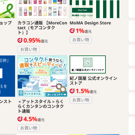
ョップ
カラコン通販 【MoreCon
MoMA Design Store
tact（モアコンタク
1%
還元
ト）】
0.95%
お買い物
還元
お買い物
紀ノ国屋 公式オンライン
ストア
1.5%
還元
お買い物
ンスト
＜アットスタイル＞らく
らくカンタンのコンタク
ト通販
4.5%
還元
お買い物