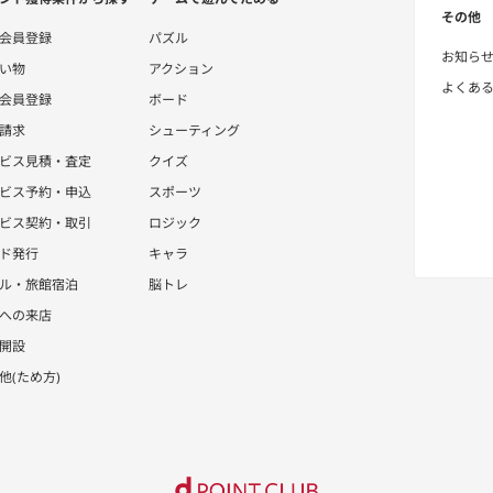
その他
会員登録
パズル
お知ら
い物
アクション
よくあ
会員登録
ボード
請求
シューティング
ビス見積・査定
クイズ
ビス予約・申込
スポーツ
ビス契約・取引
ロジック
ド発行
キャラ
ル・旅館宿泊
脳トレ
への来店
開設
他(ため方)