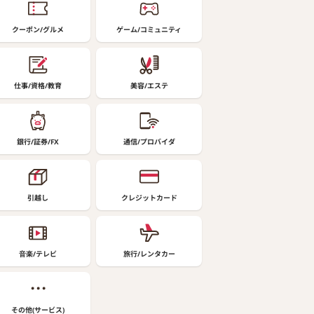
クーポン/グルメ
ゲーム/コミュニティ
仕事/資格/教育
美容/エステ
銀行/証券/FX
通信/プロバイダ
引越し
クレジットカード
音楽/テレビ
旅行/レンタカー
その他(サービス)