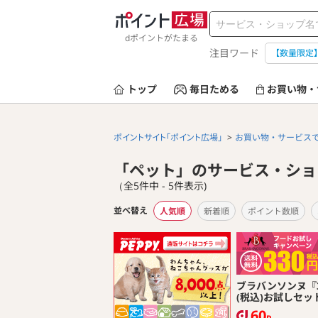
dポイントがたまる
注目ワード
【数量限定
トップ
毎日ためる
お買い物・
ポイントサイト「ポイント広場」
お買い物・サービス
「ペット」のサービス・ショ
（全5件中 - 5件表示)
並べ替え
人気順
新着順
ポイント数順
ブラバンソンヌ『3
(税込)お試しセッ
60