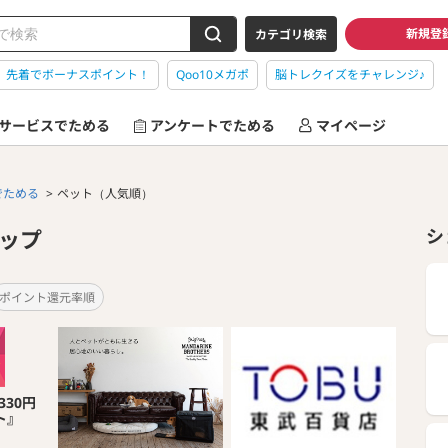
新規登
カテゴリ検索
】先着でボーナスポイント！
Qoo10メガポ
脳トレクイズをチャレンジ♪
サービスでためる
アンケートでためる
マイページ
でためる
ペット（人気順）
ップ
シ
ポイント還元率順
30円
ト』