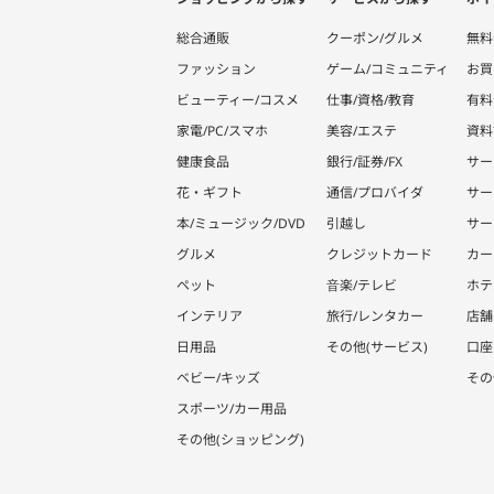
総合通販
クーポン/グルメ
無料
ファッション
ゲーム/コミュニティ
お買
ビューティー/コスメ
仕事/資格/教育
有料
家電/PC/スマホ
美容/エステ
資料
健康食品
銀行/証券/FX
サー
花・ギフト
通信/プロバイダ
サー
本/ミュージック/DVD
引越し
サー
グルメ
クレジットカード
カー
ペット
音楽/テレビ
ホテ
インテリア
旅行/レンタカー
店舗
日用品
その他(サービス)
口座
ベビー/キッズ
その
スポーツ/カー用品
その他(ショッピング)