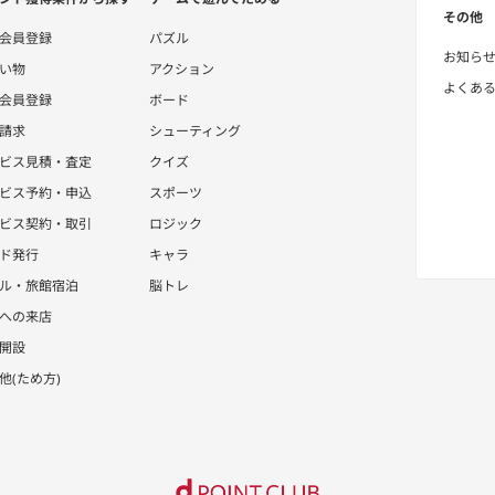
その他
会員登録
パズル
お知ら
い物
アクション
よくあ
会員登録
ボード
請求
シューティング
ビス見積・査定
クイズ
ビス予約・申込
スポーツ
ビス契約・取引
ロジック
ド発行
キャラ
ル・旅館宿泊
脳トレ
への来店
開設
他(ため方)