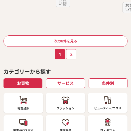
い物
お
い
ページ送り
次の8件を見る
1
2
カテゴリーから探す
お買物
サービス
条件別
総合通販
ファッション
ビューティー/コスメ
家電/PC/スマホ
健康食品
花・ギフト