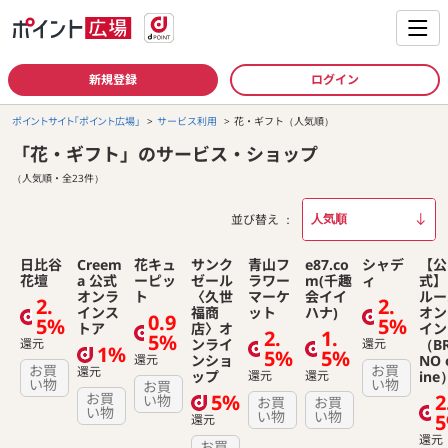
新規登録
ログイン
ポイントサイト「ポイント広場」
サービス利用
花・ギフト（人気順）
「花・ギフト」のサービス・ショップ
（人気順・全23件）
並び替え
日比谷
Creem
花キュ
サンク
青山フ
e87.co
シャデ
【公
花壇
a 公式
ーピッ
ゼール
ラワー
m(千趣
ィ
式】
オンラ
ト
〈久世
マーケ
会イイ
ルー
2.
2.
インス
福商
ット
ハナ)
オン
0.9
5%
5%
トア
店〉オ
イン
2.
1.
5%
還元
ンライ
還元
（B
1%
5%
5%
還元
ンショ
NO 
お買
お買
還元
ップ
還元
還元
ine
い物
い物
お買
お買
5%
2
い物
お買
お買
い物
い物
い物
還元
還元
お買