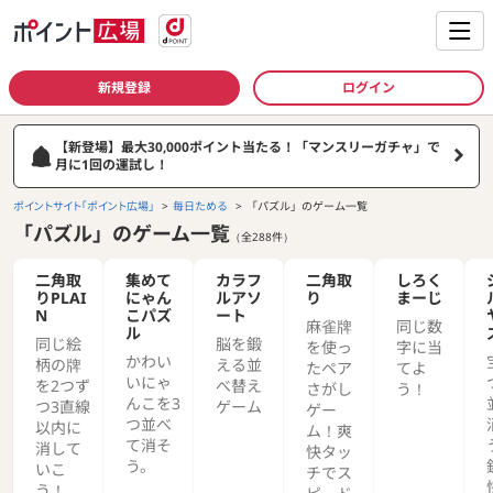
新規登録
ログイン
【新登場】最大30,000ポイント当たる！「マンスリーガチャ」で
月に1回の運試し！
ポイントサイト「ポイント広場」
毎日ためる
「パズル」のゲーム一覧
「パズル」のゲーム一覧
（全288件）
二角取
集めて
カラフ
二角取
しろく
りPLAI
にゃん
ルアソ
り
まーじ
N
こパズ
ート
麻雀牌
同じ数
ル
同じ絵
脳を鍛
を使っ
字に当
かわい
柄の牌
える並
たペア
てよ
いにゃ
を2つず
べ替え
さがし
う！
んこを3
つ3直線
ゲーム
ゲー
つ並べ
以内に
ム！爽
て消そ
消して
快タッ
う。
いこ
チでス
う！