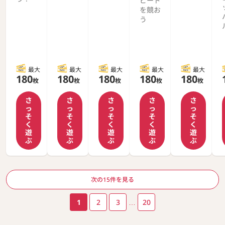
ピード
を競お
う
最大
最大
最大
最大
最大
180
180
180
180
180
枚
枚
枚
枚
枚
さ
さ
さ
さ
さ
っ
っ
っ
っ
っ
そ
そ
そ
そ
そ
く
く
く
く
く
遊
遊
遊
遊
遊
ぶ
ぶ
ぶ
ぶ
ぶ
ページ送り
次の15件を見る
1
2
3
…
20