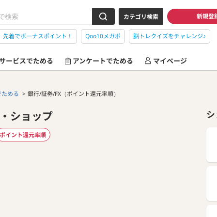
新規登
カテゴリ検索
】先着でボーナスポイント！
Qoo10メガポ
脳トレクイズをチャレンジ♪
サービスでためる
アンケートでためる
マイページ
でためる
銀行/証券/FX（ポイント還元率順）
ス・ショップ
シ
ポイント還元率順
。