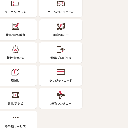
クーポン/グルメ
ゲーム/コミュニティ
仕事/資格/教育
美容/エステ
銀行/証券/FX
通信/プロバイダ
引越し
クレジットカード
音楽/テレビ
旅行/レンタカー
その他(サービス)