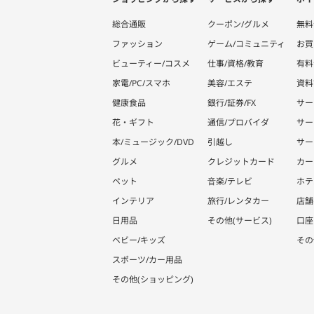
総合通販
クーポン/グルメ
無料
ファッション
ゲーム/コミュニティ
お買
ビューティー/コスメ
仕事/資格/教育
有料
家電/PC/スマホ
美容/エステ
資料
健康食品
銀行/証券/FX
サー
花・ギフト
通信/プロバイダ
サー
本/ミュージック/DVD
引越し
サー
グルメ
クレジットカード
カー
ペット
音楽/テレビ
ホテ
インテリア
旅行/レンタカー
店舗
日用品
その他(サービス)
口座
ベビー/キッズ
その
スポーツ/カー用品
その他(ショッピング)