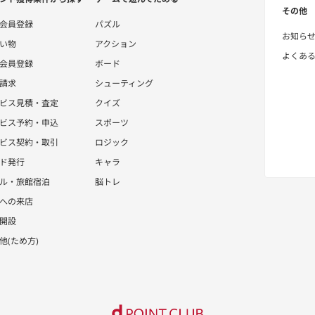
その他
会員登録
パズル
お知ら
い物
アクション
よくあ
会員登録
ボード
請求
シューティング
ビス見積・査定
クイズ
ビス予約・申込
スポーツ
ビス契約・取引
ロジック
ド発行
キャラ
ル・旅館宿泊
脳トレ
への来店
開設
他(ため方)