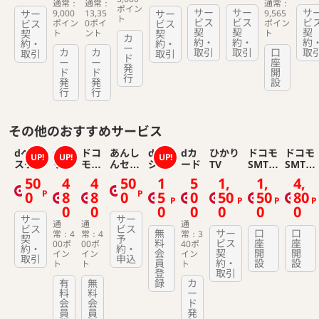
通常：
通常：
通常：
（プ
OLD
ドコモ
ク！
ポイン
サー
サー
サ
サー
9,000
13,35
サー
9,565
ト
ラチ
光
【ドコ
ビス
ビス
ビ
ビス
ポイン
0ポイ
ビス
ポイン
ナ）
モでん
契
契
契
契
ト
ント
契
ト
カ
約・
約・
約
き】
約・
約・
ー
カ
カ
取引
取引
口
取
取引
取引
ド
ー
ー
座
発
ド
ド
開
行
発
発
設
行
行
その他のおすすめサービス
dヘル
dバ
ドコ
あんし
dマガ
dカ
ひかり
ドコモ
ドコモ
UP!
UP!
UP!
スケア
リュ
モス
んセキ
ジン
ード
TV
SMTB
SMTB
ーパ
ポー
ュリテ
ネット
ネット
50
4
4
50
1
5
1,
1,
4,
ス
ツく
ィ
銀行
銀行
P
P
0
8
8
0
5
0
50
50
80
じ
個人口
法人口
P
P
P
P
0
0
0
0
0
0
0
座開設
座開設
サー
サー
通
通
通
ビス
ビス
無
サー
口
口
常：4
常：4
常：3
契
予
料
ビス
座
座
00ポ
00ポ
40ポ
約・
約・
会
契
開
開
イン
イン
イン
取引
申込
員
約・
設
設
ト
ト
ト
登
取引
有
無
録
カ
料
料
ー
会
会
ド
員
員
発