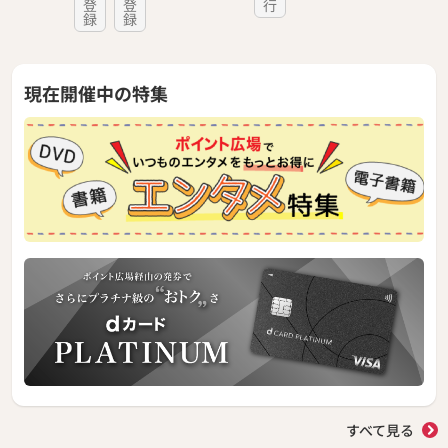
登
登
行
録
録
現在開催中の特集
すべて見る