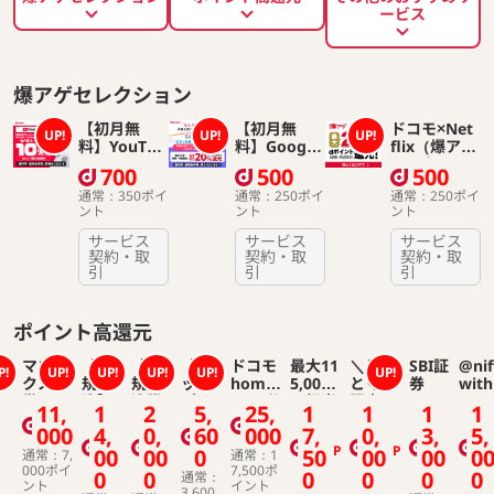
ービス
爆アゲセレクション
【初月無
【初月無
ドコモ×Net
UP!
UP!
UP!
料】YouTub
料】Google
flix（爆アゲ
e Premium
One（ドコ
セレクショ
700
500
500
（ドコモ｜
モ｜爆アゲ
ン）
通常：350ポイ
通常：250ポイ
通常：250ポイ
爆アゲ セレ
セレクショ
ント
ント
ント
クション）
ン）
サービス
サービス
サービス
契約・取
契約・取
契約・取
引
引
引
ポイント高還元
マネッ
【新
「新
【ア
ドコモ
最大11
＼とく
SBI証
@nif
P!
UP!
UP!
UP!
UP!
UP!
クス証
規申
規申
ップ
home
5,000
とくBB
券
with
券
込】d
込限
グレ
5G（公
円相当
限定！
ドコ
11,
1
2
5,
25,
1
1
1
1
カー
定」d
ード
式）
の特典
／現金
光
000
4,
0,
60
000
7,
0,
3,
5,
ド G
カー
申
還元！
5,000
P
P
00
00
0
50
00
00
0
OLD
ド PL
込】d
GMO
円キャ
通常：7,
通常：1
000ポイ
7,500ポ
ATIN
カー
とくと
ッシュ
0
0
0
0
0
0
通常：
ント
イント
UM
ド G
くBB×
バッ
3,600