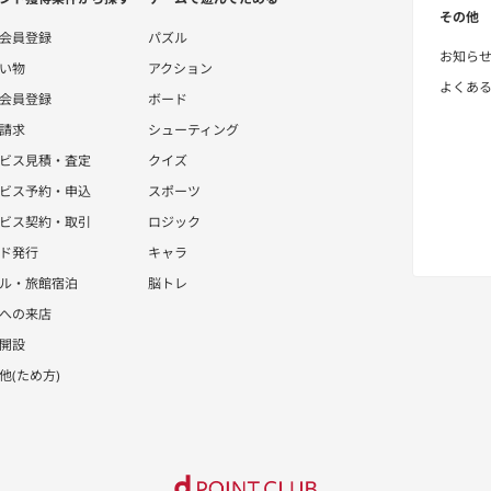
その他
会員登録
パズル
お知ら
い物
アクション
よくあ
会員登録
ボード
請求
シューティング
ビス見積・査定
クイズ
ビス予約・申込
スポーツ
ビス契約・取引
ロジック
ド発行
キャラ
ル・旅館宿泊
脳トレ
への来店
開設
他(ため方)