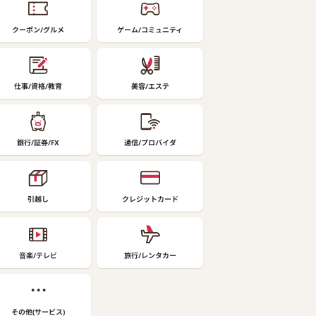
クーポン/グルメ
ゲーム/コミュニティ
仕事/資格/教育
美容/エステ
銀行/証券/FX
通信/プロバイダ
引越し
クレジットカード
音楽/テレビ
旅行/レンタカー
その他(サービス)