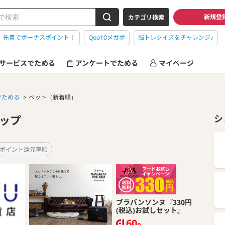
新規登
カテゴリ検索
】先着でボーナスポイント！
Qoo10メガポ
脳トレクイズをチャレンジ♪
サービスでためる
アンケートでためる
マイページ
でためる
ペット（新着順）
ップ
シ
ポイント還元率順
ブラバンソンヌ『330円
(税込)お試しセット』
60