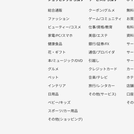
総合通販
クーポン/グルメ
無料
ファッション
ゲーム/コミュニティ
お買
ビューティー/コスメ
仕事/資格/教育
有料
家電/PC/スマホ
美容/エステ
資料
健康食品
銀行/証券/FX
サー
花・ギフト
通信/プロバイダ
サー
本/ミュージック/DVD
引越し
サー
グルメ
クレジットカード
カー
ペット
音楽/テレビ
ホテ
インテリア
旅行/レンタカー
店舗
日用品
その他(サービス)
口座
ベビー/キッズ
その
スポーツ/カー用品
その他(ショッピング)