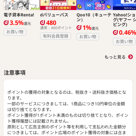
電子貸本Renta!
dバリューパス
Qoo10（キューテ
Yahoo!シ
ン）
グ(ヤフー 
3.5%
480
還元
ピング)
1%
通常：400ポイント
還元
0.46
お買い物
有料会員登録
お買い物
お買い物
もっと見る
注意事項
ポイントの獲得の対象となるのは、税抜き・送料抜き価格とな
ります。
一部のサービスにつきましては、1商品につき10円単位の金額
は切り捨てとなります。
ポイント獲得が1ポイント未満のものは切り捨てとなり、ポイン
ト獲得履歴には記載されません。
原則として広告主側のポイント等を利用して支払われた金額分
につきましては、ポイント広場のポイント獲得の対象には含ま