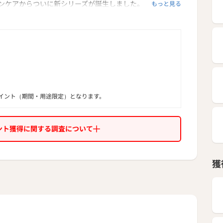
ンケアからついに新シリーズが誕生しました。
もっと見る
ブレないチカラ。toiro 4/18デビュー
徴◆
感のなさ、テカリ、化粧のりの悪さなど30歳前後が持つ
（肌ブレ）に着目し、さらに美白や肌荒れ防止機能を備
の良い肌に整えるスキンケアシリーズです。
分保持からの両アプローチで肌不調（肌ブレ）をケア
イント（期間・用途限定）となります。
のＷ有効成分配合
れをケアする2種類の有効成分を配合し、複合的な肌悩み
。
ント獲得に関する調査について
えて化粧のりの良い肌に整える
かに整える「白ブドウ発酵エキス」と毛穴まわりの肌を引
獲
緑茶エキス」を配合し、
きをなくしてキメを整え、化粧のりの良い肌に整えます。
容＞
ライアルセット ￥1,500(税込)
ランシングドロップ＜医薬部外品＞ 30mL（約2週間分）