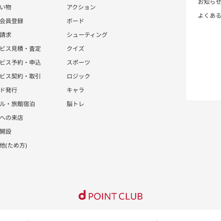
お知ら
い物
アクション
よくあ
会員登録
ボード
請求
シューティング
ビス見積・査定
クイズ
ビス予約・申込
スポーツ
ビス契約・取引
ロジック
ド発行
キャラ
ル・旅館宿泊
脳トレ
への来店
開設
他(ため方)