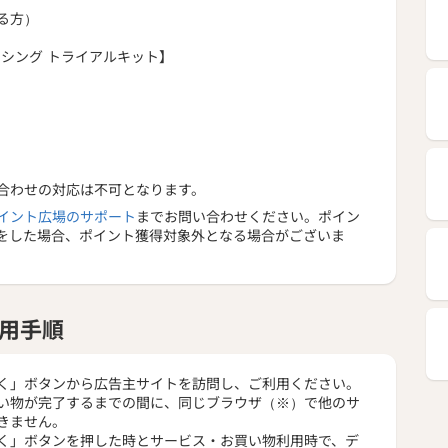
ランシングミルク＜医薬部外品＞ 15mL（約2週間分）×1
る方）
クレンジングオイル1回分×2包
ンシング トライアルキット】
洗顔1回分×4包
合わせの対応は不可となります。
イント広場のサポート
までお問い合わせください。ポイン
をした場合、ポイント獲得対象外となる場合がございま
用手順
く」ボタンから広告主サイトを訪問し、ご利用ください。
い物が完了するまでの間に、同じブラウザ（※）で他のサ
きません。
く」ボタンを押した時とサービス・お買い物利用時で、デ