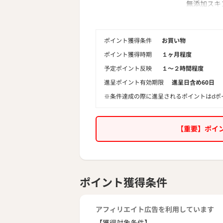
無添加スキ
変わる肌に、
◆商品の特
ポイント獲得条件
お買い物
乾燥や透明
「肌不調」
ポイント獲得時期
１ヶ月程度
え、
予定ポイント反映
１〜２時間程度
いつも調子
進呈ポイント有効期限
進呈日含め60日
・皮脂と水
※条件達成の際に進呈されるポイントはdポ
・複合ケア
美白と肌荒
に応えます
【重要】ポイ
・キメを整
肌をなめら
き締める「
肌のざらつ
ポイント獲得条件
＜セット内
・2週間ト
アフィリエイト広告を利用しています
└トイロバ
×1本
【獲得対象条件】