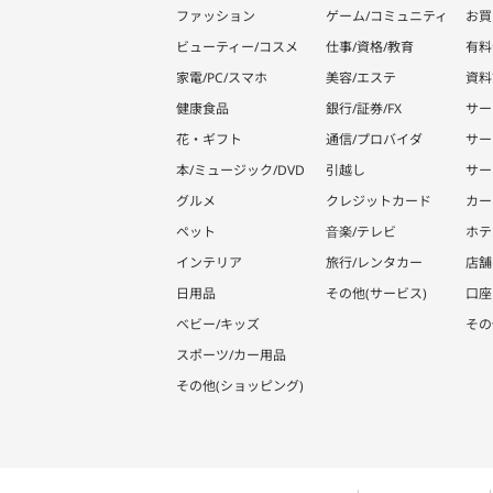
ファッション
ゲーム/コミュニティ
お買
ビューティー/コスメ
仕事/資格/教育
有料
家電/PC/スマホ
美容/エステ
資料
健康食品
銀行/証券/FX
サー
花・ギフト
通信/プロバイダ
サー
本/ミュージック/DVD
引越し
サー
グルメ
クレジットカード
カー
ペット
音楽/テレビ
ホテ
インテリア
旅行/レンタカー
店舗
日用品
その他(サービス)
口座
ベビー/キッズ
その
スポーツ/カー用品
その他(ショッピング)