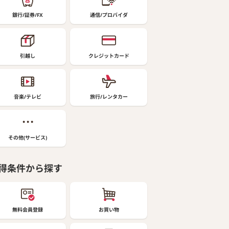
銀行/証券/FX
通信/プロバイダ
引越し
クレジットカード
音楽/テレビ
旅行/レンタカー
その他(サービス)
得条件から探す
無料会員登録
お買い物