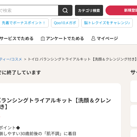
新規登
カテゴリ検索
】先着でボーナスポイント！
Qoo10メガポ
脳トレクイズをチャレンジ♪
サービスでためる
アンケートでためる
マイページ
ティー/コスメ
トイロ バランシングトライアルキット【洗顔＆クレンジング付き
サ
でに終了しています
バランシングトライアルキット【洗顔＆クレン
き】
P
ポイント◆
崩しやすい30歳前後の「肌不調」に着目