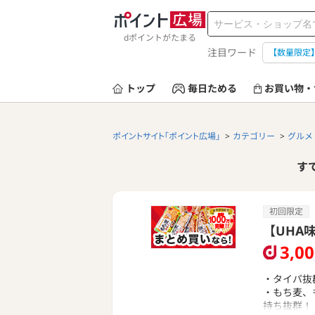
dポイントがたまる
注目ワード
【数量限定
トップ
毎日ためる
お買い物・
ポイントサイト「ポイント広場」
カテゴリー
グルメ
す
初回限定
【UHA
3,0
・タイパ抜
・もち麦、も
持ち抜群！