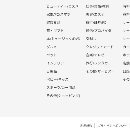
ビューティー/コスメ
仕事/資格/教育
有料
家電/PC/スマホ
美容/エステ
資料
健康食品
銀行/証券/FX
サー
花・ギフト
通信/プロバイダ
サー
本/ミュージック/DVD
引越し
サー
グルメ
クレジットカード
カー
ペット
音楽/テレビ
ホテ
インテリア
旅行/レンタカー
店舗
日用品
その他(サービス)
口座
ベビー/キッズ
その
スポーツ/カー用品
その他(ショッピング)
利用規約
プライバシーポリシー