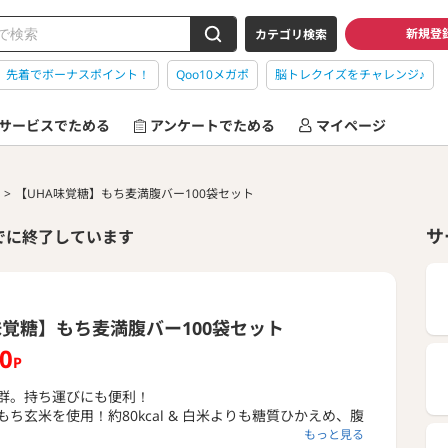
新規登
カテゴリ検索
】先着でボーナスポイント！
Qoo10メガポ
脳トレクイズをチャレンジ♪
サービスでためる
アンケートでためる
マイページ
【UHA味覚糖】もち麦満腹バー100袋セット
サ
でに終了しています
味覚糖】もち麦満腹バー100袋セット
00
P
群。持ち運びにも便利！
ち玄米を使用！約80kcal & 白米よりも糖質ひかえめ、腹
もっと見る