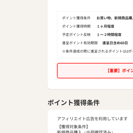
・常温保存
ポイント獲得条件
お買い物、新規商品購
ポイント獲得時期
１ヶ月程度
予定ポイント反映
１〜２時間程度
進呈ポイント有効期限
進呈日含め60日
※条件達成の際に進呈されるポイントはdポ
【重要】ポイ
ポイント獲得条件
アフィリエイト広告を利用しています
【獲得対象条件】
新規商品購入（出荷確認済み）