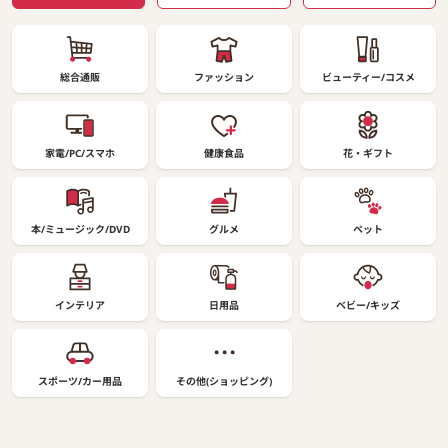
総合通販
ファッション
ビューティー/コスメ
家電/PC/スマホ
健康食品
花・ギフト
本/ミュージック/DVD
グルメ
ペット
インテリア
日用品
ベビー/キッズ
スポーツ/カー用品
その他(ショッピング)