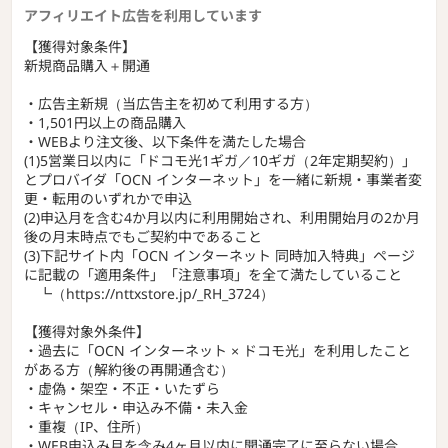
アフィリエイト広告を利用しています
【獲得対象条件】
新規商品購入＋開通
・広告主新規（当広告主を初めて利用する方）
・1,501円以上の商品購入
・WEBより注文後、以下条件を満たした場合
(1)5営業日以内に「ドコモ光1ギガ／10ギガ（2年定期契約）」
とプロバイダ「OCN インターネット」を一緒に新規・事業者変
更・転用のいずれかで申込
(2)申込月を含む4か月以内に利用開始され、利用開始月の2か月
後の月末時点でもご契約中であること
(3)下記サイト内「OCN インターネット 同時加入特典」ページ
に記載の「適用条件」「注意事項」を全て満たしていること
┗（https://nttxstore.jp/_RH_3724）
【獲得対象外条件】
・過去に「OCN インターネット × ドコモ光」を利用したこと
がある方（解約後の再開通含む）
・虚偽・架空・不正・いたずら
・キャンセル・申込み不備・未入金
・重複（IP、住所）
・WEB申込み月を含み4ヶ月以内に開通完了に至らない場合