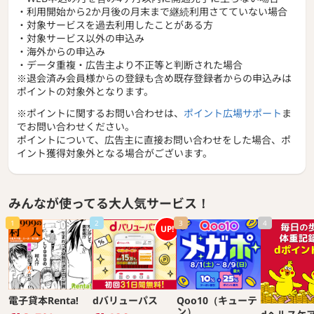
・利用開始から2か月後の月末まで継続利用さてていない場合
・対象サービスを過去利用したことがある方
・対象サービス以外の申込み
・海外からの申込み
・データ重複・広告主より不正等と判断された場合
※退会済み会員様からの登録も含め既存登録者からの申込みは
ポイントの対象外となります。
※ポイントに関するお問い合わせは、
ポイント広場サポート
ま
でお問い合わせください。
ポイントについて、広告主に直接お問い合わせをした場合、ポ
イント獲得対象外となる場合がございます。
みんなが使ってる大人気サービス！
1
2
3
4
UP!
電子貸本Renta!
dバリューパス
Qoo10（キューテ
ン）