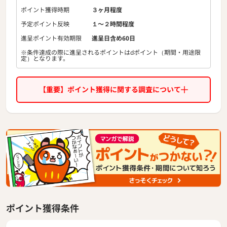
▼サービスの流れ▼
ポイント獲得時期
３ヶ月程度
WEBより商品購入→注文完了画面or注文確認メール記載のU
RLから、光申込フォームへの入力手続き→入力手続き完了
予定ポイント反映
１〜２時間程度
後、光回線の開通工事完了
進呈ポイント有効期限
進呈日含め60日
※条件達成の際に進呈されるポイントはdポイント（期間・用途限
定）となります。
【重要】ポイント獲得に関する調査について
ポイント獲得条件