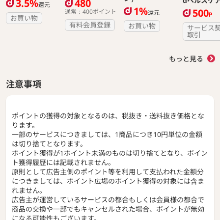
dヘルスケ
3.5%
480
還元
1%
500
通常：400ポイント
還元
P
お買い物
有料会員登録
お買い物
サービス
取引
もっと見る
注意事項
ポイントの獲得の対象となるのは、税抜き・送料抜き価格とな
ります。
一部のサービスにつきましては、1商品につき10円単位の金額
は切り捨てとなります。
ポイント獲得が1ポイント未満のものは切り捨てとなり、ポイン
ト獲得履歴には記載されません。
原則として広告主側のポイント等を利用して支払われた金額分
につきましては、ポイント広場のポイント獲得の対象には含ま
れません。
広告主が運営しているサービスの都合もしくは会員様の都合で
商品の交換や一部でもキャンセルされた場合、ポイントが無効
になる可能性もございます。