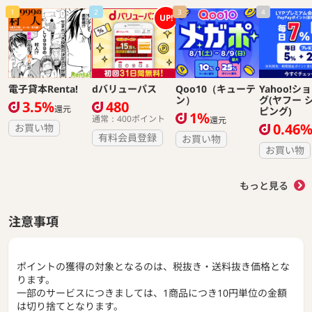
1
2
3
4
UP!
電子貸本Renta!
dバリューパス
Qoo10（キューテ
Yahoo!シ
ン）
グ(ヤフー 
3.5%
480
還元
ピング)
1%
通常：400ポイント
還元
0.46
お買い物
有料会員登録
お買い物
お買い物
もっと見る
注意事項
ポイントの獲得の対象となるのは、税抜き・送料抜き価格とな
ります。
一部のサービスにつきましては、1商品につき10円単位の金額
は切り捨てとなります。