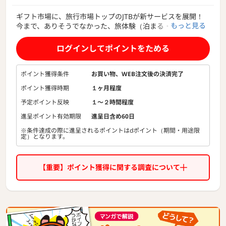
ギフト市場に、旅行市場トップのJTBが新サービスを展開！
もっと見る
今まで、ありそうでなかった、旅体験（泊まる・食べる・癒
す・体験する）をギフト／価値ある贈り物として贈ることが
できる新しいカタチです。
ログインしてポイントをためる
■従来の旅行プレゼント
１.旅行券（相手に探す・選ぶ・予約する・精算するといった
ポイント獲得条件
お買い物、WEB注文後の決済完了
手間が発生）
ポイント獲得時期
１ヶ月程度
２.旅行を予約してプレゼント（行き先・日程などが限定され
るためサプライズ感が無い）
予定ポイント反映
１〜２時間程度
進呈ポイント有効期限
進呈日含め60日
＜特徴＞
※条件達成の際に進呈されるポイントはdポイント（期間・用途限
１.購入者／贈る側がデジタル上で、相手に体験してもらいた
定）となります。
いプラン・施設を決めてからダイレクトに贈るこ とができる
（約1000プラン）
２.デジタル上で入力した相手へのメッセージ・思いをレター
【重要】ポイント獲得に関する調査について
にして贈ることができる
３.「このホテル」の「このプラン」を贈りたいというニーズ
に応えた、旅・体験がプレゼントできる「感動体験ギフト」