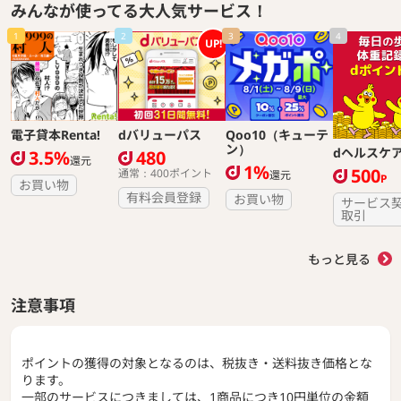
みんなが使ってる大人気サービス！
1
2
3
4
UP!
電子貸本Renta!
dバリューパス
Qoo10（キューテ
ン）
dヘルスケ
3.5%
480
還元
1%
500
通常：400ポイント
還元
P
お買い物
有料会員登録
お買い物
サービス
取引
もっと見る
注意事項
ポイントの獲得の対象となるのは、税抜き・送料抜き価格とな
ります。
一部のサービスにつきましては、1商品につき10円単位の金額