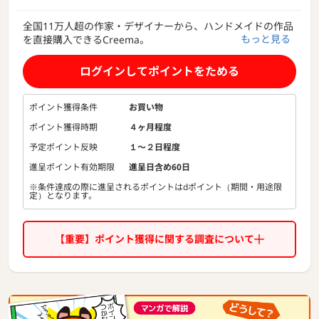
全国11万人超の作家・デザイナーから、ハンドメイドの作品
もっと見る
を直接購入できるCreema。
アクセサリー・バッグ・財布・インテリア雑貨・iPhone/ス
ログインしてポイントをためる
マホケースなどをはじめとする、500万点以上の一点物アイ
テムが出品中!
ポイント獲得条件
お買い物
クリエイターのアイデアと技術がこめられた、ユニークで魅
ポイント獲得時期
４ヶ月程度
力あふれる手作りの品々が日本中から集まっています。
予定ポイント反映
１〜２日程度
デザイン性が高く、思いのこもった世界でひとつの作品は、
進呈ポイント有効期限
進呈日含め60日
大切な人へのプレゼントにも最適です。
※条件達成の際に進呈されるポイントはdポイント（期間・用途限
定）となります。
【重要】ポイント獲得に関する調査について