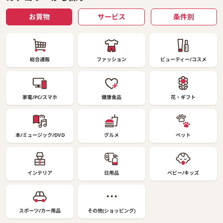
お買物
サービス
条件別
総合通販
ファッション
ビューティー/コスメ
家電/PC/スマホ
健康食品
花・ギフト
本/ミュージック/DVD
グルメ
ペット
インテリア
日用品
ベビー/キッズ
スポーツ/カー用品
その他(ショッピング)