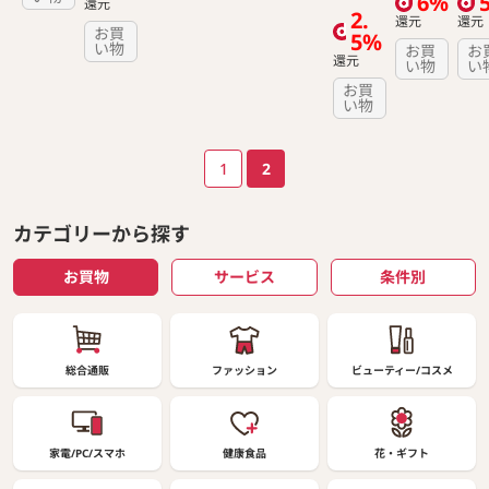
6%
還元
2.
還元
還元
お買
5%
い物
お買
お
還元
い物
い
お買
い物
ページ送り
1
2
カテゴリーから探す
お買物
サービス
条件別
総合通販
ファッション
ビューティー/コスメ
家電/PC/スマホ
健康食品
花・ギフト