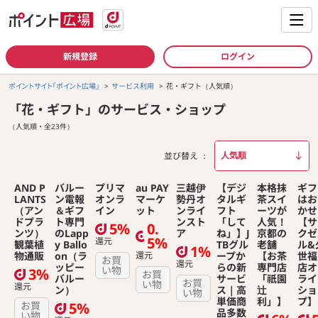
新規登録
ログイン
ポイントサイト「ポイント広場」
サービス利用
花・ギフト（人気順）
「花・ギフト」のサービス・ショップ
（人気順・全23件）
並び替え
AND P
バルー
プリマ
au PAY
三越伊
【デジ
本格抹
ギフ
LANTS
ン電報
オンラ
マーケ
勢丹オ
タルギ
茶スイ
はお
（アン
＆ギフ
イン
ット
ンライ
フト
ーツが
かせ
ドプラ
ト専門
ンスト
「して
人気！
【サ
5%
0.
ンツ）
のLapp
ア
ね」】J
京都の
クゼ
5%
還元
観葉植
y Ballo
TBグル
老舗
ル&
1%
物通販
on（ラ
還元
ープか
【お茶
世福
お買
還元
ッピー
らの新
専門店
店オ
い物
3%
お買
バルー
サービ
「祇園
ライ
お買
い物
還元
ン）
ス｜高
辻
ショ
い物
単価商
利」】
プ】
お買
5%
品多数
い物