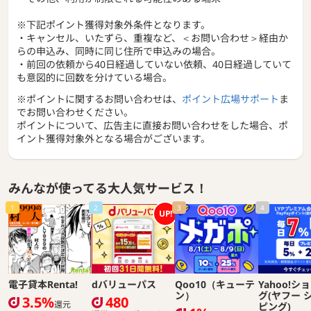
※下記ポイント獲得対象外条件となります。
・キャンセル、いたずら、重複など、＜お問い合わせ＞経由か
らの申込み、同時に同じ住所で申込みの場合。
・前回の依頼から40日経過していない依頼、40日経過していて
も意図的に回数を分けている場合。
※ポイントに関するお問い合わせは、
ポイント広場サポート
ま
でお問い合わせください。
ポイントについて、広告主に直接お問い合わせをした場合、ポ
イント獲得対象外となる場合がございます。
みんなが使ってる大人気サービス！
1
2
3
4
UP!
電子貸本Renta!
dバリューパス
Qoo10（キューテ
Yahoo!シ
ン）
グ(ヤフー 
3.5%
480
還元
ピング)