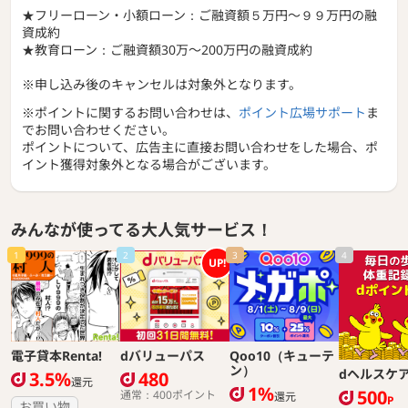
★フリーローン・小額ローン：ご融資額５万円〜９９万円の融
資成約
★教育ローン：ご融資額30万〜200万円の融資成約
※申し込み後のキャンセルは対象外となります。
※ポイントに関するお問い合わせは、
ポイント広場サポート
ま
でお問い合わせください。
ポイントについて、広告主に直接お問い合わせをした場合、ポ
イント獲得対象外となる場合がございます。
みんなが使ってる大人気サービス！
1
2
3
4
UP!
電子貸本Renta!
dバリューパス
Qoo10（キューテ
ン）
dヘルスケ
3.5%
480
還元
1%
500
通常：400ポイント
還元
P
お買い物