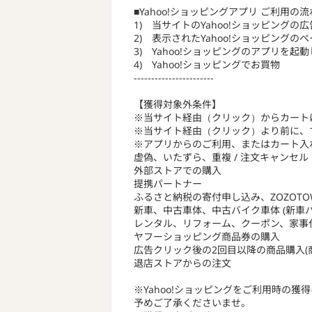
■Yahoo!ショッピングアプリ ご利用の流
1) 当サイトのYahoo!ショッピングの
2) 表示されたYahoo!ショッピングのペ
3) Yahoo!ショッピングのアプリを起動し、
4) Yahoo!ショッピングでお買物
-----------------------
【獲得対象外条件】
※当サイト経由（クリック）からカート
※当サイト経由（クリック）より前に、
※アプリからのご利用、またはカート入
虚偽、いたずら、重複 / 注文キャンセ
外部ストアでの購入
提携パートナー
ふるさと納税の寄付申し込み、ZOZOTOWN、Y
新車、中古車体、中古バイク車体 (新車
レンタル、リフォーム、クーポン、家事
ヤフーショッピング商品券の購入
広告クリック後の2回目以降の商品購入(
退店ストアからの注文
※Yahoo!ショッピングをご利用時の
予めご了承くださいませ。