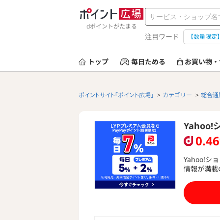
dポイントがたまる
注目ワード
【数量限定
トップ
毎日ためる
お買い物・
ポイントサイト「ポイント広場」
カテゴリー
総合通
Yahoo
0.4
Yahoo
情報が満載