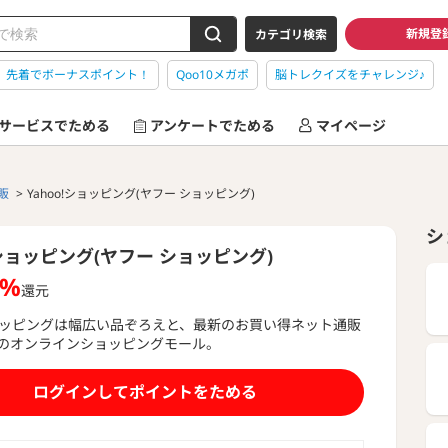
新規登
カテゴリ検索
】先着でボーナスポイント！
Qoo10メガポ
脳トレクイズをチャレンジ♪
サービスでためる
アンケートでためる
マイページ
販
Yahoo!ショッピング(ヤフー ショッピング)
シ
!ショッピング(ヤフー ショッピング)
6%
還元
!ショッピングは幅広い品ぞろえと、最新のお買い得ネット通販
のオンラインショッピングモール。
もっと見る
ログインしてポイントをためる