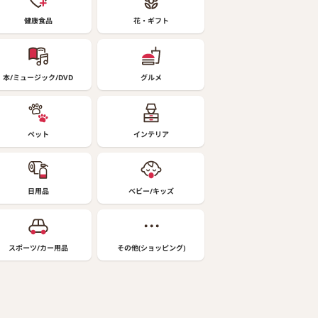
健康食品
花・ギフト
本/ミュージック/DVD
グルメ
ペット
インテリア
日用品
ベビー/キッズ
スポーツ/カー用品
その他(ショッピング)