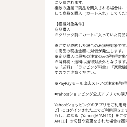
に反映されます。
複数の店舗で商品を購入される場合は、
して商品を購入（カート入れ）してくだ
【獲得対象条件】
商品購入
※クリック前にカートに入っていた商品
※注文が成約した場合のみ獲得対象です
※商品の税抜金額に対価が発生します。
※定期購入は最初の注文のみが獲得対象
※消費税・送料は獲得対象外となります
※「送料」「ラッピング料金」「家電機
すのでご注意ください。
※PayPayモール出店ストアの注文も獲
-----------------------
■Yahoo!ショッピング公式アプリでの
Yahoo!ショッピングのアプリをご利用時は
D】にログインされた上でご利用頂きま
もし、異なる【Yahoo!JAPAN ID】
AN ID】の切替や変更をされた場合は