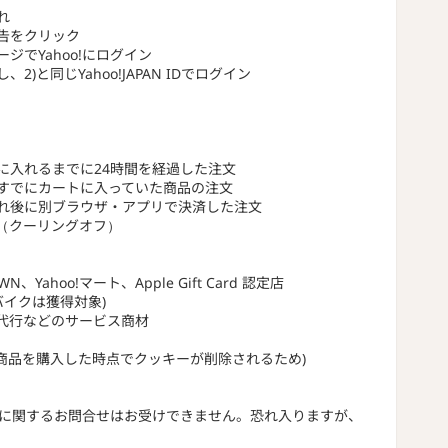
れ
広告をクリック
ージでYahoo!にログイン
2)と同じYahoo!JAPAN IDでログイン
に入れるまでに24時間を経過した注文
すでにカートに入っていた商品の注文
れ後に別ブラウザ・アプリで決済した注文
ル（クーリングオフ）
ahoo!マート、Apple Gift Card 認定店
バイクは獲得対象)
代行などのサービス商材
商品を購入した時点でクッキーが削除されるため)
獲得に関するお問合せはお受けできません。恐れ入りますが、