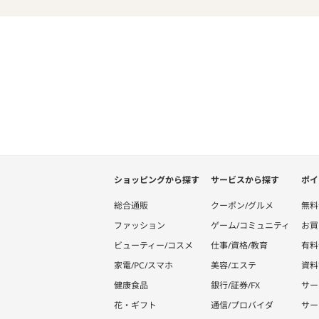
ショッピングから探す
サービスから探す
ポイ
総合通販
クーポン/グルメ
無料
ファッション
ゲーム/コミュニティ
お買
ビューティー/コスメ
仕事/資格/教育
有料
家電/PC/スマホ
美容/エステ
資料
健康食品
銀行/証券/FX
サー
花・ギフト
通信/プロバイダ
サー