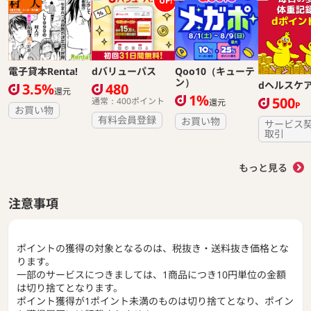
UP!
電子貸本Renta!
dバリューパス
Qoo10（キューテ
ン）
dヘルスケ
3.5%
480
還元
1%
500
通常：400ポイント
還元
P
お買い物
有料会員登録
お買い物
サービス
取引
もっと見る
注意事項
ポイントの獲得の対象となるのは、税抜き・送料抜き価格とな
ります。
一部のサービスにつきましては、1商品につき10円単位の金額
は切り捨てとなります。
ポイント獲得が1ポイント未満のものは切り捨てとなり、ポイン