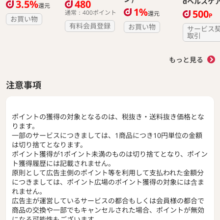
dヘルスケ
3.5%
480
還元
1%
500
通常：400ポイント
還元
P
お買い物
有料会員登録
お買い物
サービス
取引
もっと見る
注意事項
ポイントの獲得の対象となるのは、税抜き・送料抜き価格とな
ります。
一部のサービスにつきましては、1商品につき10円単位の金額
は切り捨てとなります。
ポイント獲得が1ポイント未満のものは切り捨てとなり、ポイン
ト獲得履歴には記載されません。
原則として広告主側のポイント等を利用して支払われた金額分
につきましては、ポイント広場のポイント獲得の対象には含ま
れません。
広告主が運営しているサービスの都合もしくは会員様の都合で
商品の交換や一部でもキャンセルされた場合、ポイントが無効
になる可能性もございます。