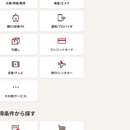
仕事/資格/教育
美容/エステ
銀行/証券/FX
通信/プロバイダ
引越し
クレジットカード
音楽/テレビ
旅行/レンタカー
その他(サービス)
得条件から探す