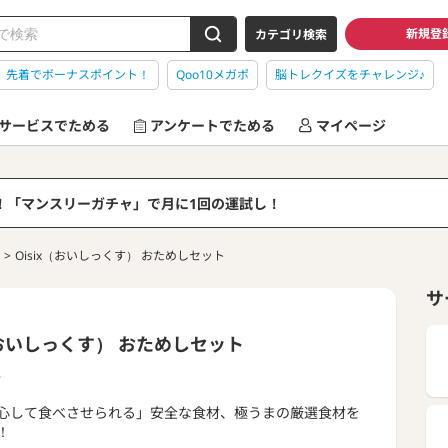
新規登
カテゴリ検索
】先着でボーナスポイント！
Qoo10メガポ
脳トレクイズをチャレンジ♪
サービスでためる
アンケートでためる
マイページ
る！「マンスリーガチャ」で月に1回の運試し！
Oisix（おいしっくす） おためしセット
サ
x（おいしっくす） おためしセット
P
心して食べさせられる」安全な食材、極うまの厳選食材を
！