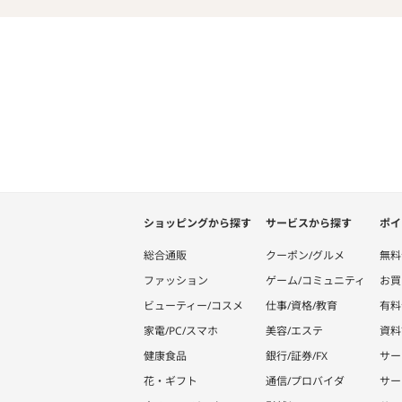
ショッピングから探す
サービスから探す
ポイ
総合通販
クーポン/グルメ
無料
ファッション
ゲーム/コミュニティ
お買
ビューティー/コスメ
仕事/資格/教育
有料
家電/PC/スマホ
美容/エステ
資料
健康食品
銀行/証券/FX
サー
花・ギフト
通信/プロバイダ
サー