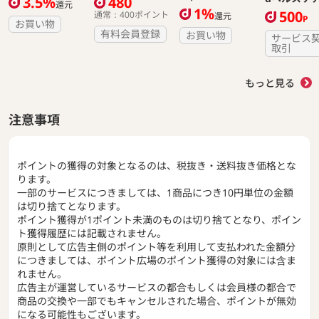
3.5%
480
還元
1%
500
通常：400ポイント
還元
P
お買い物
有料会員登録
お買い物
サービス
取引
もっと見る
注意事項
ポイントの獲得の対象となるのは、税抜き・送料抜き価格とな
ります。
一部のサービスにつきましては、1商品につき10円単位の金額
は切り捨てとなります。
ポイント獲得が1ポイント未満のものは切り捨てとなり、ポイン
ト獲得履歴には記載されません。
原則として広告主側のポイント等を利用して支払われた金額分
につきましては、ポイント広場のポイント獲得の対象には含ま
れません。
広告主が運営しているサービスの都合もしくは会員様の都合で
商品の交換や一部でもキャンセルされた場合、ポイントが無効
になる可能性もございます。