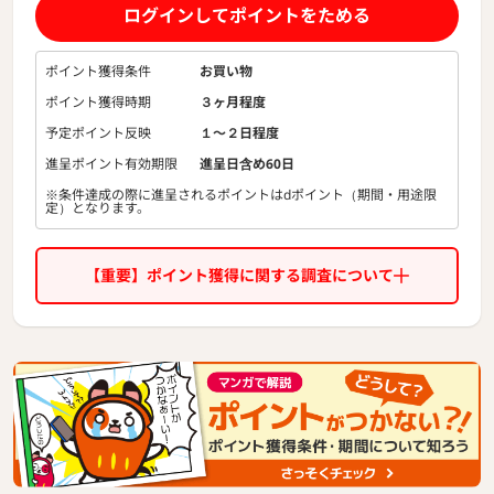
デルをはじめ、人気モデルのキャンペーンも実施中。アフィ
ログインしてポイントをためる
リエイト広告限定クーポンも！
ポイント獲得条件
お買い物
ポイント獲得時期
３ヶ月程度
予定ポイント反映
１〜２日程度
進呈ポイント有効期限
進呈日含め60日
※条件達成の際に進呈されるポイントはdポイント（期間・用途限
定）となります。
【重要】ポイント獲得に関する調査について