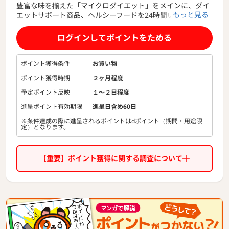
豊富な味を揃えた「マイクロダイエット」をメインに、ダイ
もっと見る
エットサポート商品、ヘルシーフードを24時間いつでも簡単
にご購入頂ける「マイクロダイエット」公式WEBサイトで
す。
ログインしてポイントをためる
「マイクロダイエット」は豊富な栄養素を含みながらカロリ
ーだけを抑えた『キレイに健康的にやせたい人』の味方で
す。食事の替わりに摂る手軽さと、飲むだけじゃなく食感も
ポイント獲得条件
お買い物
味わえるバラエティ豊かな50種類の商品からチョイスできま
ポイント獲得時期
２ヶ月程度
す。
予定ポイント反映
１〜２日程度
進呈ポイント有効期限
進呈日含め60日
※条件達成の際に進呈されるポイントはdポイント（期間・用途限
定）となります。
【重要】ポイント獲得に関する調査について