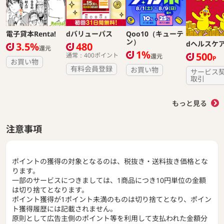
電子貸本Renta!
dバリューパス
Qoo10（キューテ
ン）
dヘルスケ
3.5%
480
還元
1%
500
通常：400ポイント
還元
P
お買い物
有料会員登録
お買い物
サービス
取引
もっと見る
注意事項
ポイントの獲得の対象となるのは、税抜き・送料抜き価格とな
ります。
一部のサービスにつきましては、1商品につき10円単位の金額
は切り捨てとなります。
ポイント獲得が1ポイント未満のものは切り捨てとなり、ポイン
ト獲得履歴には記載されません。
原則として広告主側のポイント等を利用して支払われた金額分