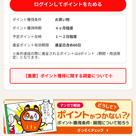
イテム数！
ログインしてポイントをためる
お気に入りがきっと見つかるメガサイトです。
ポイント獲得条件
お買い物
最大90％OFFのアウトレットセールは毎日開催中！
ポイント獲得時期
４ヶ月程度
「わくわく」「ドキドキ」感動するインナーライフをご提案
しています。
予定ポイント反映
１〜２日程度
進呈ポイント有効期限
進呈日含め60日
※条件達成の際に進呈されるポイントはdポイント（期間・用途限
定）となります。
【重要】ポイント獲得に関する調査について