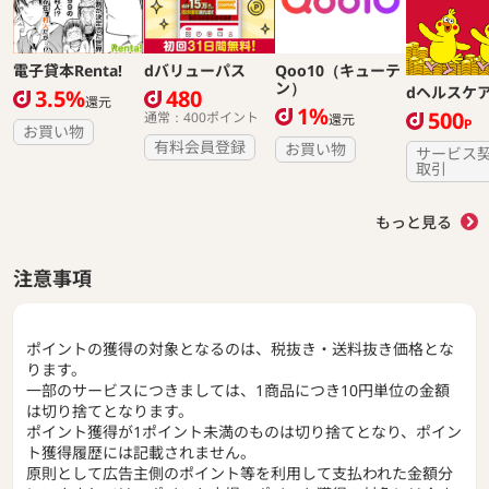
電子貸本Renta!
dバリューパス
Qoo10（キューテ
ン）
dヘルスケ
3.5%
480
還元
1%
500
通常：400ポイント
還元
P
お買い物
有料会員登録
お買い物
サービス
取引
もっと見る
注意事項
ポイントの獲得の対象となるのは、税抜き・送料抜き価格とな
ります。
一部のサービスにつきましては、1商品につき10円単位の金額
は切り捨てとなります。
ポイント獲得が1ポイント未満のものは切り捨てとなり、ポイン
ト獲得履歴には記載されません。
原則として広告主側のポイント等を利用して支払われた金額分