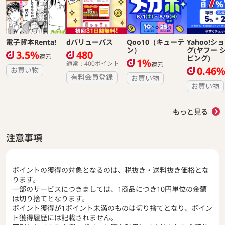
電子貸本Renta!
dバリューパス
Qoo10（キューテ
Yahoo!シ
ン）
グ(ヤフー 
3.5%
480
還元
ピング)
1%
通常：400ポイント
還元
0.46
お買い物
有料会員登録
お買い物
お買い物
もっと見る
注意事項
ポイントの獲得の対象となるのは、税抜き・送料抜き価格とな
ります。
一部のサービスにつきましては、1商品につき10円単位の金額
は切り捨てとなります。
ポイント獲得が1ポイント未満のものは切り捨てとなり、ポイン
ト獲得履歴には記載されません。