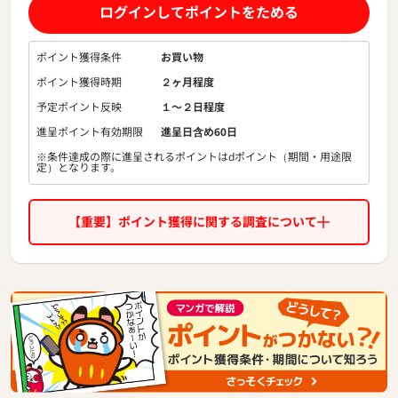
り、最新用品をはじめ国内外の大手スポーツメーカーとのコ
ログインしてポイントをためる
ラボレーション商品や希少価値の高い商品まで幅広いゴルフ
用品を取り揃えています。
ポイント獲得条件
お買い物
ポイント獲得時期
２ヶ月程度
予定ポイント反映
１〜２日程度
進呈ポイント有効期限
進呈日含め60日
※条件達成の際に進呈されるポイントはdポイント（期間・用途限
定）となります。
【重要】ポイント獲得に関する調査について