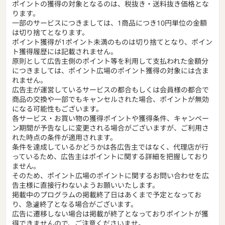
ポイントの獲得の対象となるのは、税抜き・送料抜き価格とな
ります。
一部のサービスにつきましては、1商品につき10円単位の金額
は切り捨てとなります。
ポイント獲得が1ポイント未満のものは切り捨てとなり、ポイン
ト獲得履歴には記載されません。
原則として広告主側のポイント等を利用して支払われた金額分
につきましては、ポイント広場のポイント獲得の対象には含ま
れません。
広告主が運営しているサービスの都合もしくは会員様の都合で
商品の交換や一部でもキャンセルされた場合、ポイントが無効
になる可能性もございます。
各サービス・お買い物の獲得ポイントや獲得条件、キャンペー
ン期間が予告なしに変更される場合がございますが、ご利用さ
れた時点の条件が適用されます。
条件を達成しているかどうかは各広告主ではなく、代理店が行
っているため、広告主はポイントに関する詳細を把握しており
ません。
そのため、ポイント広場のポイントに関するお問い合わせを広
告主様に直接行わないようお願いいたします。
掲載中のプログラムの掲載終了日はあくまで予定となってお
り、急遽終了となる場合がございます。
広告に遷移しない場合は掲載が終了となっておりポイントが獲
得できませんので、ご注意くださいませ。