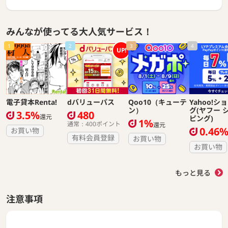
みんなが使ってる大人気サービス！
1
2
3
4
UP!
電子貸本Renta!
dバリューパス
Qoo10（キューテ
Yahoo!シ
ン）
グ(ヤフー 
3.5%
480
還元
ピング)
1%
通常：400ポイント
還元
0.46
お買い物
有料会員登録
お買い物
お買い物
もっと見る
注意事項