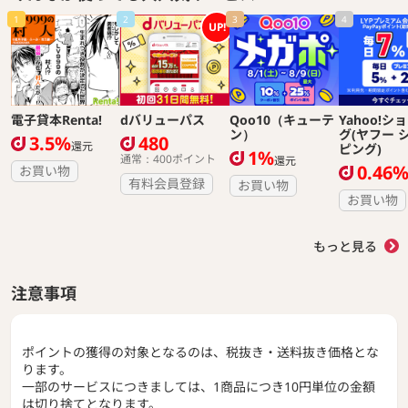
1
2
3
4
UP!
電子貸本Renta!
dバリューパス
Qoo10（キューテ
Yahoo!シ
ン）
グ(ヤフー 
3.5%
480
還元
ピング)
1%
通常：400ポイント
還元
0.46
お買い物
有料会員登録
お買い物
お買い物
もっと見る
注意事項
ポイントの獲得の対象となるのは、税抜き・送料抜き価格とな
ります。
一部のサービスにつきましては、1商品につき10円単位の金額
は切り捨てとなります。