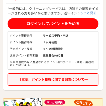
"一般的には、クリーニングサービスは、店舗での接客をイメ
もっと見る
ージされる方も多いかと思いますが、近年インターネット上
でも様々なクリーニングサービスが増えてきております。
ログインしてポイントをためる
そんな中、弊社は2009年にスタートしたパック料金制の老舗
のネットクリーニングサービスです。
今まで約２万人以上の方にご利用いただいております。
ポイント獲得条件
サービス予約・申込
ポイント獲得時期
１ヶ月程度
パック料金のわかりやすい料金体系に加え、往復送料無料。
しかも、最大6ヶ月間無料で保管するサービスもございま
予定ポイント反映
１〜２時間程度
す。
進呈ポイント有効期限
進呈日含め60日
※条件達成の際に進呈されるポイントはdポイント（期間・用途限
定）となります。
【重要】ポイント獲得に関する調査について