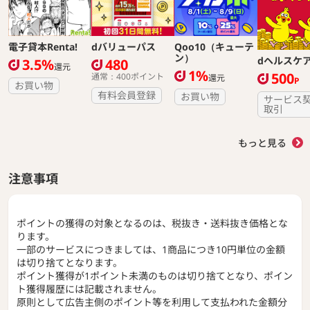
電子貸本Renta!
dバリューパス
Qoo10（キューテ
ン）
dヘルスケ
3.5%
480
還元
1%
500
通常：400ポイント
還元
P
お買い物
有料会員登録
お買い物
サービス
取引
もっと見る
注意事項
ポイントの獲得の対象となるのは、税抜き・送料抜き価格とな
ります。
一部のサービスにつきましては、1商品につき10円単位の金額
は切り捨てとなります。
ポイント獲得が1ポイント未満のものは切り捨てとなり、ポイン
ト獲得履歴には記載されません。
原則として広告主側のポイント等を利用して支払われた金額分