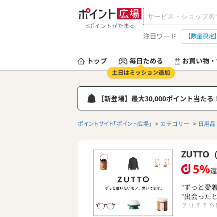
dポイントがたまる
注目ワード
【数量限定
トップ
毎日ためる
お買い物・
土日はミッション追加
【新登場】最大30,000ポイント当た
ポイントサイト「ポイント広場」
カテゴリー
日用品
ZUTTO
5%
還
"ずっと愛
"出会った
ＺＵＴＴＯ