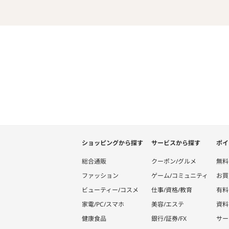
ショッピングから探す
サービスから探す
ポイ
総合通販
クーポン/グルメ
無料
ファッション
ゲーム/コミュニティ
お買
ビューティー/コスメ
仕事/資格/教育
有料
家電/PC/スマホ
美容/エステ
資料
健康食品
銀行/証券/FX
サー