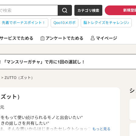
新規登
カテゴリ検索
】先着でボーナスポイント！
Qoo10メガポ
脳トレクイズをチャレンジ♪
サービスでためる
アンケートでためる
マイページ
る！「マンスリーガチャ」で月に1回の運試し！
ZUTTO（ズット）
シ
（ズット）
元
着をもって使い続けられるモノと出会いたい"
ときの嬉しさを共有したい"
は、そんな思いからはじまったセレクトショップです。
もっと見る