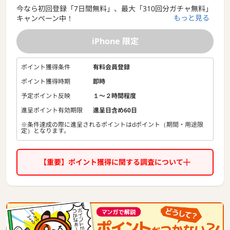
今なら初回登録「7日間無料」、最大「310回分ガチャ無料」
もっと見る
キャンペーン中！
ユニバーサルエンターテインメントが誇る最新機種から往年
の名機まで数々の大人気機種が全て無料プレイ可能！
iPhone 限定
ポイント獲得条件
有料会員登録
ポイント獲得時期
即時
予定ポイント反映
１〜２時間程度
進呈ポイント有効期限
進呈日含め60日
※条件達成の際に進呈されるポイントはdポイント（期間・用途限
定）となります。
【重要】ポイント獲得に関する調査について