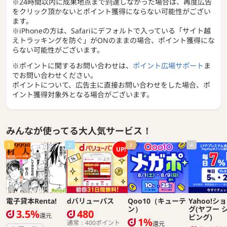
※24時間以内に成果地点まで到達しなかった場合は、再度広告
をクリック頂かないとポイント獲得にならない可能性がござい
ます。
※iPhoneの方は、Safariにデフォルトで入っている「サイト越
えトラッキングを防ぐ」がONのままの場合、ポイント獲得にな
らない可能性がございます。
※ポイントに関するお問い合わせは、
ポイント広場サポート
ま
でお問い合わせください。
ポイントについて、広告主に直接お問い合わせをした場合、ポ
イント獲得対象外となる場合がございます。
みんなが使ってる大人気サービス！
1
2
3
4
UP!
電子貸本Renta!
dバリューパス
Qoo10（キューテ
Yahoo!シ
ン）
グ(ヤフー 
3.5%
480
還元
ピング)
1%
通常：400ポイント
還元