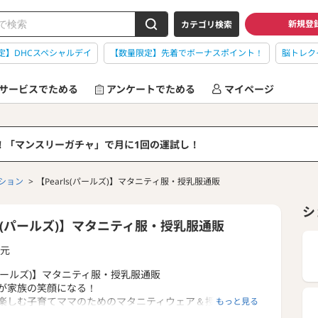
新規登
カテゴリ検索
定】DHCスペシャルデイ
【数量限定】先着でボーナスポイント！
脳トレク
サービスでためる
アンケートでためる
マイページ
る！「マンスリーガチャ」で月に1回の運試し！
ション
【Pearls(パールズ)】マタニティ服・授乳服通販
シ
rls(パールズ)】マタニティ服・授乳服通販
元
s(パールズ)】マタニティ服・授乳服通販
が家族の笑顔になる！
楽しむ子育てママのためのマタニティウェア＆授乳服通販
もっと見る