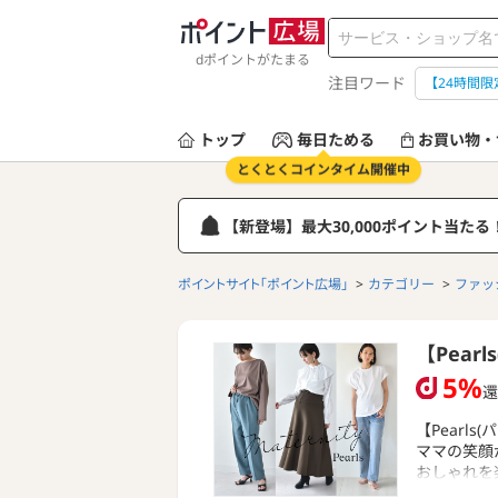
dポイントがたまる
注目ワード
【24時間限
トップ
毎日ためる
お買い物・
とくとくコインタイム開催中
【新登場】最大30,000ポイント当た
ポイントサイト「ポイント広場」
カテゴリー
ファッ
【Pea
5%
還
【Pearl
ママの笑顔
おしゃれを
サイト