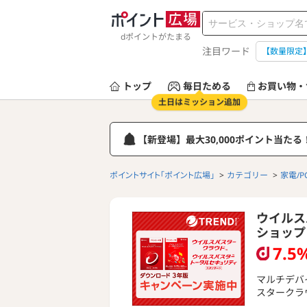
dポイントがたまる
注目ワード
【数量限定
トップ
毎日ためる
お買い物・
土日はミッション追加
【新登場】最大30,000ポイント当た
ポイントサイト「ポイント広場」
カテゴリー
家電/P
ウイルス
ショップ
7.5
マルチデバ
スタークラ