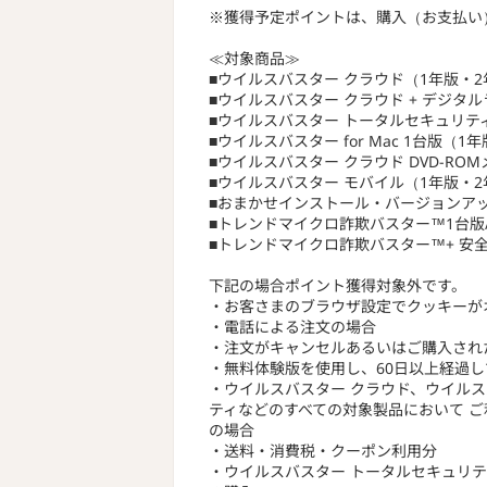
※獲得予定ポイントは、購入（お支払い
≪対象商品≫
■ウイルスバスター クラウド（1年版・2
■ウイルスバスター クラウド + デジタ
■ウイルスバスター トータルセキュリティ
■ウイルスバスター for Mac 1台版（1
■ウイルスバスター クラウド DVD-RO
■ウイルスバスター モバイル（1年版・2
■おまかせインストール・バージョンア
■トレンドマイクロ詐欺バスター™1台版/
■トレンドマイクロ詐欺バスター™+ 安全
下記の場合ポイント獲得対象外です。
・お客さまのブラウザ設定でクッキーが
・電話による注文の場合
・注文がキャンセルあるいはご購入され
・無料体験版を使用し、60日以上経過
・ウイルスバスター クラウド、ウイルス
ティなどのすべての対象製品において 
の場合
・送料・消費税・クーポン利用分
・ウイルスバスター トータルセキュリテ