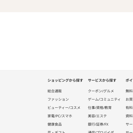
ショッピングから探す
サービスから探す
ポイ
総合通販
クーポン/グルメ
無料
ファッション
ゲーム/コミュニティ
お買
ビューティー/コスメ
仕事/資格/教育
有料
家電/PC/スマホ
美容/エステ
資料
健康食品
銀行/証券/FX
サー
花・ギフト
通信/プロバイダ
サー