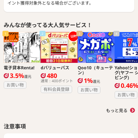
イント獲得対象外となる場合がございます。
みんなが使ってる大人気サービス！
1
2
3
4
UP!
電子貸本Renta!
dバリューパス
Qoo10（キューテ
Yahoo!シ
ン）
グ(ヤフー 
3.5%
480
還元
ピング)
1%
通常：400ポイント
還元
0.46
お買い物
有料会員登録
お買い物
お買い物
もっと見る
注意事項