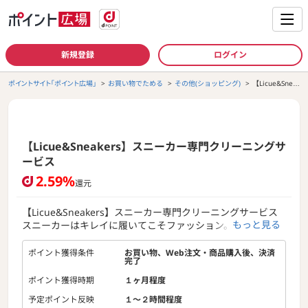
新規登録
ログイン
ポイントサイト「ポイント広場」
お買い物でためる
その他(ショッピング)
【Licue&Snea
kers】スニー
カー専門クリ
ーニングサー
ビス
【Licue&Sneakers】スニーカー専門クリーニングサ
ービス
2.59%
還元
【Licue&Sneakers】スニーカー専門クリーニングサービス
もっと見る
スニーカーはキレイに履いてこそファッション。すべてはそ
う「スニーカー」のために。
水洗いを熟知し、経験豊富な我々だからこそ提供できる水洗
ポイント獲得条件
お買い物、Web注文・商品購入後、決済
完了
いスニーカーウォッシュ「Licue & Sneakers」です。
ポイント獲得時期
１ヶ月程度
予定ポイント反映
１〜２時間程度