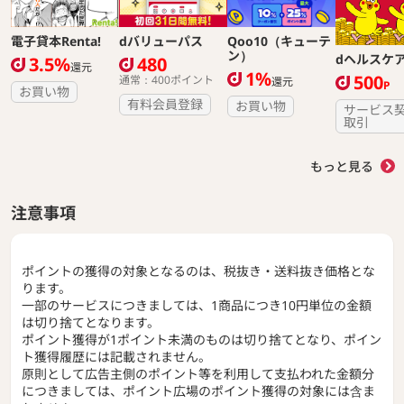
電子貸本Renta!
dバリューパス
Qoo10（キューテ
ン）
dヘルスケ
3.5%
480
還元
1%
500
通常：400ポイント
還元
P
お買い物
有料会員登録
お買い物
サービス
取引
もっと見る
注意事項
ポイントの獲得の対象となるのは、税抜き・送料抜き価格とな
ります。
一部のサービスにつきましては、1商品につき10円単位の金額
は切り捨てとなります。
ポイント獲得が1ポイント未満のものは切り捨てとなり、ポイン
ト獲得履歴には記載されません。
原則として広告主側のポイント等を利用して支払われた金額分
につきましては、ポイント広場のポイント獲得の対象には含ま