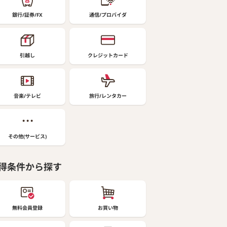
銀行/証券/FX
通信/プロバイダ
引越し
クレジットカード
音楽/テレビ
旅行/レンタカー
その他(サービス)
得条件から探す
無料会員登録
お買い物