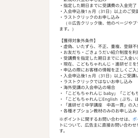
・指定した期日までに受講費の入金完了
・入会申込後1ヵ月（31日）以上のご受
・ラストクリックのお申し込み
（※広告クリック後、他のページやブ
ます。）
【獲得対象外条件】
・虚偽、いたずら、不正、重複、登録不
・お友だち・ごきょうだい紹介制度を利
・受講費を指定した期日までにご入金い
・現在、こどもちゃれんじ・進研ゼミを
・申込の際にお客様の情報を正しくご入
・入会申込後1ヵ月（31日）以上ご受講
・ラストクリックではないお申し込み
・海外受講の入会申込の場合
・「こどもちゃれんじ baby」「こど
・「こどもちゃれんじEnglish（ぷ
・「進研ゼミ中学講座 中高一貫」の入
・各種オプション教材のみのお申し込み
※ポイントに関するお問い合わせは、
ポ
トについて、広告主に直接お問い合わせ
す。