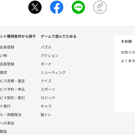
ント獲得条件から探す
ゲームで遊んでためる
その他
会員登録
パズル
お知ら
い物
アクション
よくあ
会員登録
ボード
請求
シューティング
ビス見積・査定
クイズ
ビス予約・申込
スポーツ
ビス契約・取引
ロジック
ド発行
キャラ
ル・旅館宿泊
脳トレ
への来店
開設