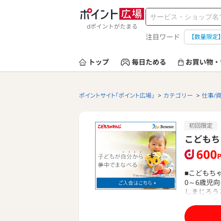
dポイントがたまる
注目ワード
【数量限定
トップ
毎日ためる
お買い物・
ポイントサイト「ポイント広場」
カテゴリー
仕事/
初回限定
こどもち
600
■こどもち
0～6歳児
しまじろう
す。