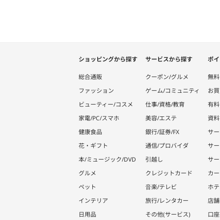
ショッピングから探す
サービスから探す
ポイ
総合通販
クーポン/グルメ
無料
ファッション
ゲーム/コミュニティ
お買
ビューティー/コスメ
仕事/資格/教育
有料
家電/PC/スマホ
美容/エステ
資料
健康食品
銀行/証券/FX
サー
花・ギフト
通信/プロバイダ
サー
本/ミュージック/DVD
引越し
サー
グルメ
クレジットカード
カー
ペット
音楽/テレビ
ホテ
インテリア
旅行/レンタカー
店舗
日用品
その他(サービス)
口座