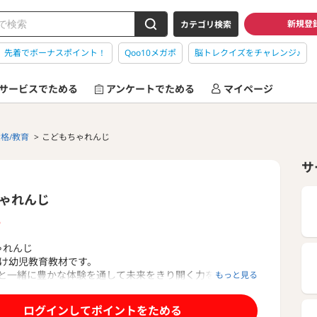
新規登
カテゴリ検索
】先着でボーナスポイント！
Qoo10メガポ
脳トレクイズをチャレンジ♪
サービスでためる
アンケートでためる
マイページ
資格/教育
こどもちゃれんじ
サ
ゃれんじ
P
ゃれんじ
向け幼児教育教材です。
と一緒に豊かな体験を通して未来をきり開く力を育みま
もっと見る
ログインしてポイントをためる