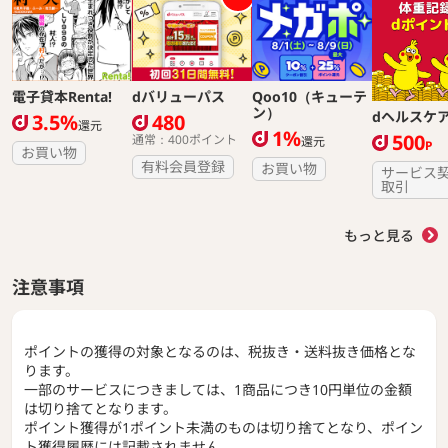
電子貸本Renta!
dバリューパス
Qoo10（キューテ
ン）
dヘルスケ
3.5%
480
還元
1%
500
通常：400ポイント
還元
P
お買い物
有料会員登録
お買い物
サービス
取引
もっと見る
注意事項
ポイントの獲得の対象となるのは、税抜き・送料抜き価格とな
ります。
一部のサービスにつきましては、1商品につき10円単位の金額
は切り捨てとなります。
ポイント獲得が1ポイント未満のものは切り捨てとなり、ポイン
ト獲得履歴には記載されません。