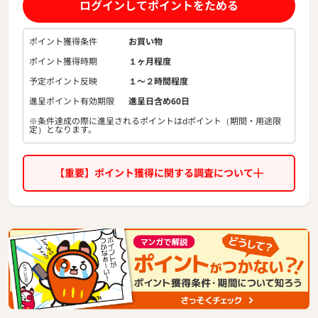
価格は常に最安値を目指し販売していますので、掘り出しも
ログインしてポイントをためる
のが多く出品されています。
ポイント獲得条件
お買い物
ポイント獲得時期
１ヶ月程度
予定ポイント反映
１〜２時間程度
進呈ポイント有効期限
進呈日含め60日
※条件達成の際に進呈されるポイントはdポイント（期間・用途限
定）となります。
【重要】ポイント獲得に関する調査について