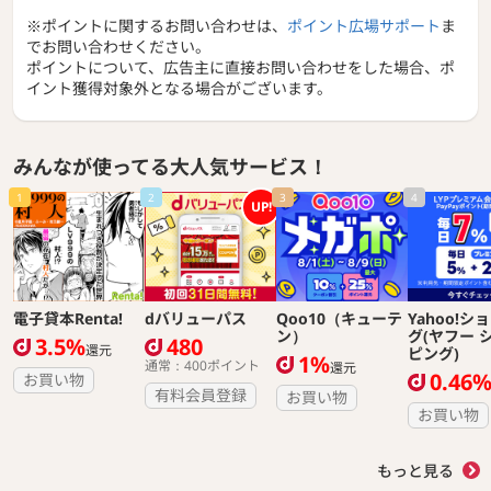
※ポイントに関するお問い合わせは、
ポイント広場サポート
ま
でお問い合わせください。
ポイントについて、広告主に直接お問い合わせをした場合、ポ
イント獲得対象外となる場合がございます。
みんなが使ってる大人気サービス！
1
2
3
4
UP!
電子貸本Renta!
dバリューパス
Qoo10（キューテ
Yahoo!シ
ン）
グ(ヤフー 
3.5%
480
還元
ピング)
1%
通常：400ポイント
還元
0.46
お買い物
有料会員登録
お買い物
お買い物
もっと見る