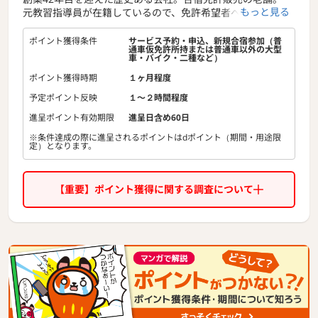
もっと見る
元教習指導員が在籍しているので、免許希望者への的確なア
ドバイスが提供可能。
経験豊富なスタッフが、『最初で最後の運転免許取得』を徹
ポイント獲得条件
サービス予約・申込、新規合宿参加（普
通車仮免許所持または普通車以外の大型
底サポートします！
車・バイク・二種など）
合宿入校21日前まではキャンセル料が無料！だから早く予約
ポイント獲得時期
１ヶ月程度
しても安心。
予定ポイント反映
１〜２時間程度
進呈ポイント有効期限
進呈日含め60日
※条件達成の際に進呈されるポイントはdポイント（期間・用途限
定）となります。
【重要】ポイント獲得に関する調査について