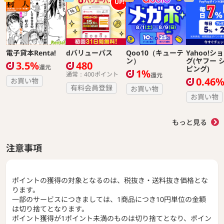
UP!
電子貸本Renta!
dバリューパス
Qoo10（キューテ
Yahoo!シ
ン）
グ(ヤフー 
3.5%
480
還元
ピング)
1%
通常：400ポイント
還元
0.46
お買い物
有料会員登録
お買い物
お買い物
もっと見る
注意事項
ポイントの獲得の対象となるのは、税抜き・送料抜き価格とな
ります。
一部のサービスにつきましては、1商品につき10円単位の金額
は切り捨てとなります。
ポイント獲得が1ポイント未満のものは切り捨てとなり、ポイン