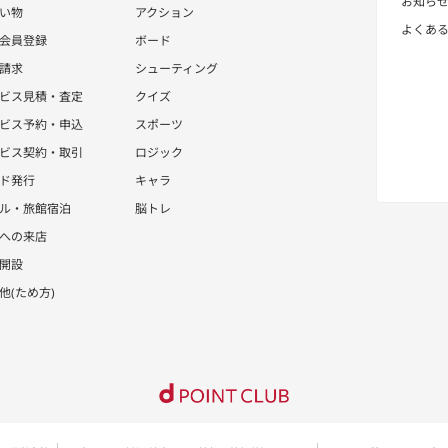
お知ら
い物
アクション
よくあ
会員登録
ボード
請求
シューティング
ビス見積・査定
クイズ
ビス予約・申込
スポーツ
ビス契約・取引
ロジック
ド発行
キャラ
ル・旅館宿泊
脳トレ
への来店
開設
他(ため方)