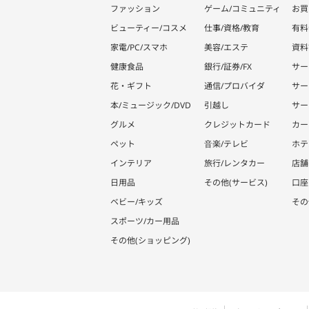
ファッション
ゲーム/コミュニティ
お買
ビューティー/コスメ
仕事/資格/教育
有料
家電/PC/スマホ
美容/エステ
資料
健康食品
銀行/証券/FX
サー
花・ギフト
通信/プロバイダ
サー
本/ミュージック/DVD
引越し
サー
グルメ
クレジットカード
カー
ペット
音楽/テレビ
ホテ
インテリア
旅行/レンタカー
店舗
日用品
その他(サービス)
口座
ベビー/キッズ
その
スポーツ/カー用品
その他(ショッピング)