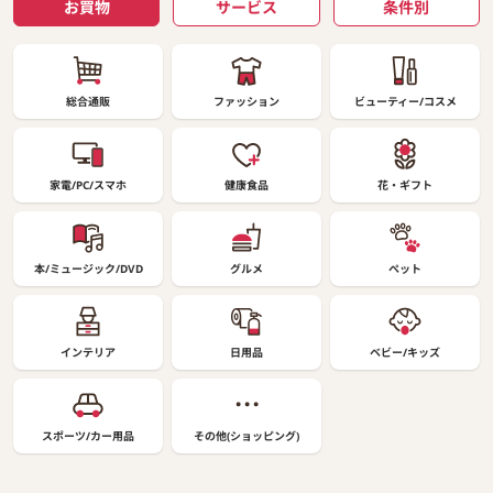
お買物
サービス
条件別
総合通販
ファッション
ビューティー/コスメ
家電/PC/スマホ
健康食品
花・ギフト
本/ミュージック/DVD
グルメ
ペット
インテリア
日用品
ベビー/キッズ
スポーツ/カー用品
その他(ショッピング)