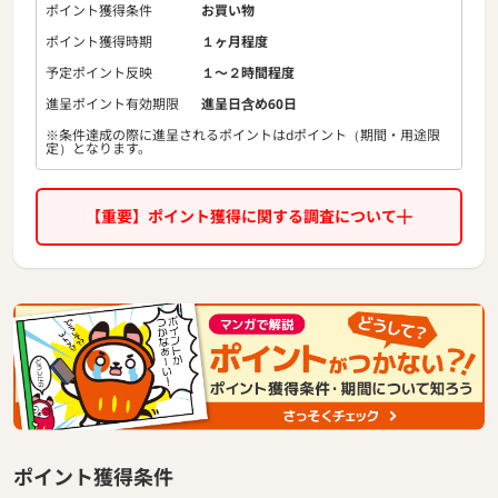
・お客様のお好みやニーズに応じてお選びいただける2つの
ポイント獲得条件
お買い物
コーヒーシステムをご用意
ポイント獲得時期
１ヶ月程度
革新的なシステムで豊かでやわらかなクレマを載せた一杯
を楽しめる「ヴァーチュオ」
予定ポイント反映
１〜２時間程度
伝統的なエスプレッソ体験を実現する「オリジナル」
進呈ポイント有効期限
進呈日含め60日
※条件達成の際に進呈されるポイントはdポイント（期間・用途限
定）となります。
【重要】ポイント獲得に関する調査について
ポイント獲得条件