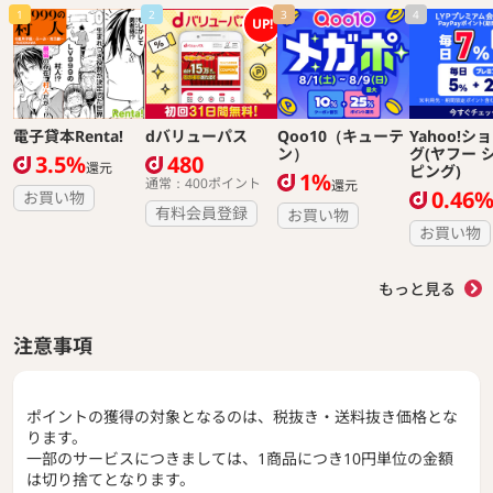
1
2
3
4
UP!
電子貸本Renta!
dバリューパス
Qoo10（キューテ
Yahoo!シ
ン）
グ(ヤフー 
3.5%
480
還元
ピング)
1%
通常：400ポイント
還元
0.46
お買い物
有料会員登録
お買い物
お買い物
もっと見る
注意事項
ポイントの獲得の対象となるのは、税抜き・送料抜き価格とな
ります。
一部のサービスにつきましては、1商品につき10円単位の金額
は切り捨てとなります。