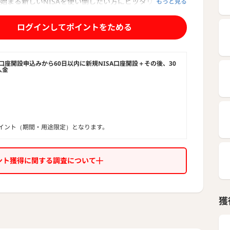
から始まる新しいNISAを使い倒したい方にピッタリの、自動
もっと見る
も搭載しています。
ログインしてポイントをためる
Nが選ばれる理由】
はすべておまかせだから初心者でも迷わない
を知らなくても、NISAのことを知らなくても、SUSTENが
あったポートフォリオを自動的に構築します。
座開設申込みから60日以内に新規NISA口座開設＋その後、30
入金
株式に分散投資できる
業種に偏らず、世界の投資可能な株式の約85%に分散投資
ISA指定インデックスの中でもトップクラスのカバー率で
イント（期間・用途限定）となります。
コストでとってもお得
してくれるのに、年率0.08%~0.3%(税込)の費用で利用で
ント獲得に関する調査について
、投資対象の投資信託の種類の追加によっては上限が変更
性があります。）
ENにおまかせするメリット】
獲
も賢く資産運用
なるべく非課税になるようにSUSTENが自動で最適化しま