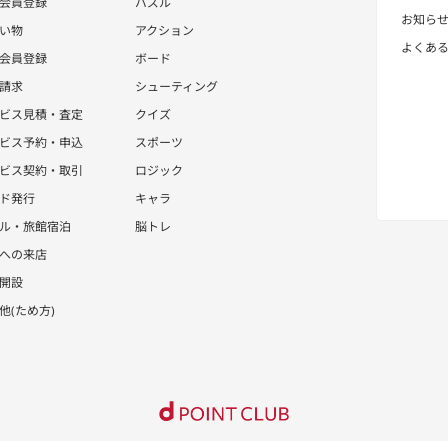
会員登録
パズル
お知ら
い物
アクション
よくあ
会員登録
ボード
請求
シューティング
ビス見積・査定
クイズ
ビス予約・申込
スポーツ
ビス契約・取引
ロジック
ド発行
キャラ
ル・旅館宿泊
脳トレ
への来店
開設
他(ため方)