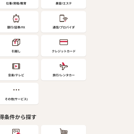
仕事/資格/教育
美容/エステ
銀行/証券/FX
通信/プロバイダ
引越し
クレジットカード
音楽/テレビ
旅行/レンタカー
その他(サービス)
得条件から探す