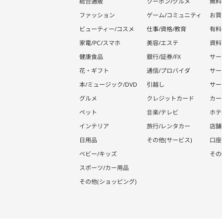
総合通販
クーポン/グルメ
無料
ファッション
ゲーム/コミュニティ
お買
ビューティー/コスメ
仕事/資格/教育
有料
家電/PC/スマホ
美容/エステ
資料
健康食品
銀行/証券/FX
サー
花・ギフト
通信/プロバイダ
サー
本/ミュージック/DVD
引越し
サー
グルメ
クレジットカード
カー
ペット
音楽/テレビ
ホテ
インテリア
旅行/レンタカー
店舗
日用品
その他(サービス)
口座
ベビー/キッズ
その
スポーツ/カー用品
その他(ショッピング)