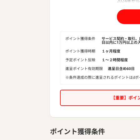
2024年
最適化機能
【SUSTE
■投資配分
投資のこと
一人一人に
ポイント獲得条件
サービス契約・取引、口
日以内に1万円以上の
■全世界の
ポイント獲得時期
１ヶ月程度
セクターや
予定ポイント反映
１〜２時間程度
できます。
つみたてN
進呈ポイント有効期限
進呈日含め60日
す。
※条件達成の際に進呈されるポイントはdポ
■お手軽な
すべて自動化
きます。
【重要】ポイ
（注：今後
される可能
【SUST
１．いつで
ポイント獲得条件
投資収益が
す。