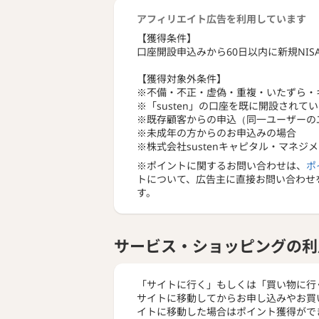
アフィリエイト広告を利用しています
２．ほった
新しいNI
【獲得条件】
この機能が
口座開設申込みから60日以内に新規NIS
※SUST
して、初期
【獲得対象外条件】
※不備・不正・虚偽・重複・いたずら・
３．月1万
※「susten」の口座を既に開設されて
最低投資額は
※既存顧客からの申込（同一ユーザーの
の投資も可
※未成年の方からのお申込みの場合
自分に合っ
※株式会社sustenキャピタル・マネ
※ポイントに関するお問い合わせは、
ポ
【NISA
トについて、広告主に直接お問い合わせ
NISA口
す。
で「希望す
サービス・ショッピングの利
「サイトに行く」もしくは「買い物に行
サイトに移動してからお申し込みやお買
イトに移動した場合はポイント獲得がで