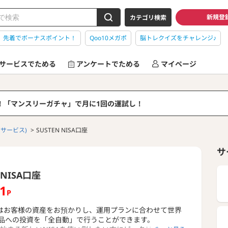
新規登
カテゴリ検索
】先着でボーナスポイント！
Qoo10メガポ
脳トレクイズをチャレンジ♪
サービスでためる
アンケートでためる
マイページ
る！「マンスリーガチャ」で月に1回の運試し！
(サービス)
SUSTEN NISA口座
サ
 NISA口座
81
P
Nではお客様の資産をお預かりし、運用プランに合わせて世界
品への投資を「全自動」で行うことができます。