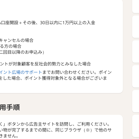
らかしでお得に節枠
SAの枠の利用を節約できるように自動で調整します。
働くことで140万円ほどの増枠効果が期待できます。
A口座開設＋その後、30日以内に1万円以上の入金
ENシミュレーションによる試算（リスクレベル5の投資に対
投資80万円、月々3万円積立を30年間継続したと仮定）
キャンセルの場合
円から始められる
いる方の場合
1万円から。NISAの上限以上（生涯1,800万円の投資）
二回目以降のお申込み）
能！
た投資額から始められます。
ジメントが対象顧客を反社会的勢力とみなした場合
イント広場のサポート
までお問い合わせください。ポイン
口座のお申込みに関して】
をした場合、ポイント獲得対象外となる場合がございま
座の開設は、入力フォーム内、NISA口座の同時申込みの項目
る」にチェックを入れてお申込みください。
用手順
く」ボタンから広告主サイトを訪問し、ご利用ください。
い物が完了するまでの間に、同じブラウザ（※）で他のサ
きません。