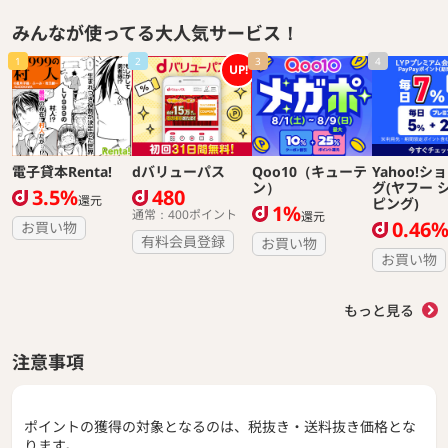
みんなが使ってる大人気サービス！
1
2
3
4
UP!
電子貸本Renta!
dバリューパス
Qoo10（キューテ
Yahoo!シ
ン）
グ(ヤフー 
3.5%
480
還元
ピング)
1%
通常：400ポイント
還元
0.46
お買い物
有料会員登録
お買い物
お買い物
もっと見る
注意事項
ポイントの獲得の対象となるのは、税抜き・送料抜き価格とな
ります。