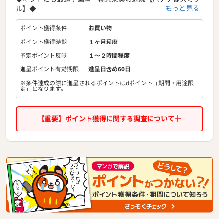
もっと見る
ル】◆
1)バナナの王様 甘熟王でおなじみのスミフルが運営する公式
ポイント獲得条件
お買い物
オンラインショップ
ポイント獲得時期
１ヶ月程度
スミフルから、自然の力と生産者のみなさんの力によって育
てられた、
予定ポイント反映
１〜２時間程度
輸入・国産のとびきり美味しいフルーツをお届けします。
進呈ポイント有効期限
進呈日含め60日
2)スミフルの管理農園にて生産した輸入果実！
※条件達成の際に進呈されるポイントはdポイント（期間・用途限
定）となります。
バナナやパイナップルなど、主にフィリピンの管理農園にて
栽培、生産された果実を皆様へお届けします。
【重要】ポイント獲得に関する調査について
3)旬の果実を産地直送！
いちご、湘南ゴールド、富良野メロン、桃、シャインマスカ
ットなど、
生産者のこだわり抜いた果物をお届けします。
4)消費者と生産者を繋ぐ！
規格外の商品の販売や、お客様の感想を生産者へ共有するな
ど、
食べる人と作る人を繋ぎ、より良い関係性の構築を目指して
います。