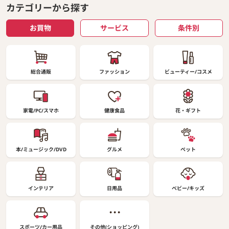
カテゴリーから探す
お買物
サービス
条件別
総合通販
ファッション
ビューティー/コスメ
家電/PC/スマホ
健康食品
花・ギフト
本/ミュージック/DVD
グルメ
ペット
インテリア
日用品
ベビー/キッズ
スポーツ/カー用品
その他(ショッピング)