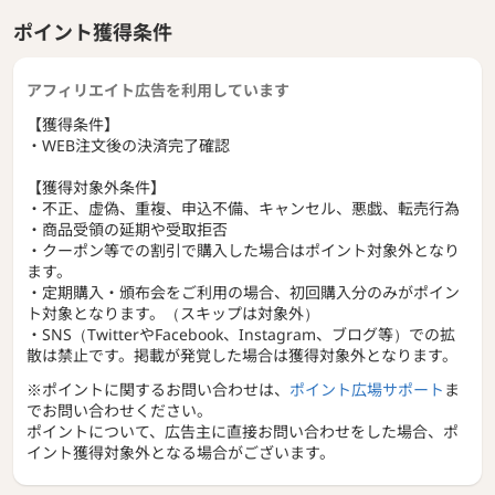
5)ギフトサービス対応♪（メッセージカード付）
お中元、母の日、お誕生日など、大切な方への贈り物にギフ
ポイント獲得条件
トサービスをご用意。
平日12時までのご注文完了で、即日発送、最短翌日にお届け
アフィリエイト広告を利用しています
します。(一部地域は翌々日到着)
【獲得条件】
6)お得な定期便
・WEB注文後の決済完了確認
最大15％オフの定期便サービスをご用意。
期間や解約金などの縛りが無く、安心してお申込みいただけ
【獲得対象外条件】
ます。
・不正、虚偽、重複、申込不備、キャンセル、悪戯、転売行為
・商品受領の延期や受取拒否
・クーポン等での割引で購入した場合はポイント対象外となり
ます。
・定期購入・頒布会をご利用の場合、初回購入分のみがポイン
ト対象となります。（スキップは対象外）
・SNS（TwitterやFacebook、Instagram、ブログ等）での拡
散は禁止です。掲載が発覚した場合は獲得対象外となります。
※ポイントに関するお問い合わせは、
ポイント広場サポート
ま
でお問い合わせください。
ポイントについて、広告主に直接お問い合わせをした場合、ポ
イント獲得対象外となる場合がございます。