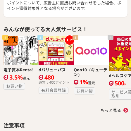
ポイントについて、広告主に直接お問い合わせをした場合、ポ
イント獲得対象外となる場合がございます。
みんなが使ってる大人気サービス！
1
2
3
4
UP!
電子貸本Renta!
dバリューパス
Qoo10（キューテ
ン）
dヘルスケ
3.5%
480
還元
1%
500
通常：400ポイント
還元
P
お買い物
有料会員登録
お買い物
サービス
取引
もっと見る
注意事項