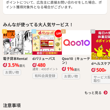
ポイントについて、広告主に直接お問い合わせをした場合、ポ
イント獲得対象外となる場合がございます。
みんなが使ってる大人気サービス！
1
2
3
4
UP!
電子貸本Renta!
dバリューパス
Qoo10（キューテ
ン）
dヘルスケ
3.5%
480
還元
1%
500
通常：400ポイント
還元
P
お買い物
有料会員登録
お買い物
サービス
取引
もっと見る
注意事項