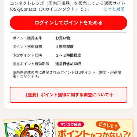
コンタクトレンズ（国内正規品）を販売している通販サイト
もっと見る
のSkyContact（スカイコンタクト）です。
ジョンソン・エンド・ジョンソン、ボシュロム、日本アルコ
ログインしてポイントをためる
ンなど、
眼科でお取り扱いのある商品を種類豊富に販売しており、
カラーコンタクトレンズ、ケア用品なども充実しておりま
ポイント獲得条件
お買い物
す。
ポイント獲得時期
１週間程度
予定ポイント反映
１〜２時間程度
進呈ポイント有効期限
進呈日含め60日
※条件達成の際に進呈されるポイントはdポイント（期間・用途限
定）となります。
【重要】ポイント獲得に関する調査について