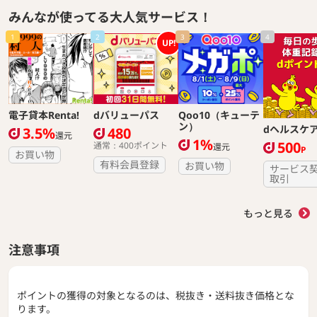
みんなが使ってる大人気サービス！
1
2
3
4
UP!
電子貸本Renta!
dバリューパス
Qoo10（キューテ
ン）
dヘルスケ
3.5%
480
還元
1%
500
通常：400ポイント
還元
P
お買い物
有料会員登録
お買い物
サービス
取引
もっと見る
注意事項
ポイントの獲得の対象となるのは、税抜き・送料抜き価格とな
ります。