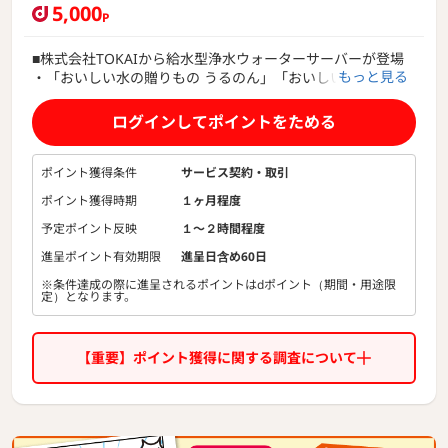
5,000
P
■株式会社TOKAIから給水型浄水ウォーターサーバーが登場
もっと見る
・「おいしい水の贈りもの うるのん」「おいしい水の宅配
便」ブランドで、
富士山のふもとで採れたおいしい天然水をお届けする、株式
ログインしてポイントをためる
会社TOKAIから給水型浄水ウォーターサーバーが登場。
■給水型浄水ウォーターサーバー「しずくりあ」の特徴
ポイント獲得条件
サービス契約・取引
・水道水を注ぐだけ！毎月定額できれいなお水がいつでも使
ポイント獲得時期
１ヶ月程度
い放題。
・お水を定期購入するタイプのウォーターサーバーと違い、
予定ポイント反映
１〜２時間程度
重たいお水の運搬・交換やペットボトルごみの処理は不要。
進呈ポイント有効期限
進呈日含め60日
環境にもやさしく、ストレスフリーな使い心地。
※条件達成の際に進呈されるポイントはdポイント（期間・用途限
・交換用フィルターは6ヶ月ごとに無料でお届け。
定）となります。
・給水タンクは取り外して洗えるのでいつでも清潔。
・設置に大掛かりな工事は不要、コンセントさえあれば置き
場所は自由自在。
【重要】ポイント獲得に関する調査について
■高性能モデル「Pittoーピットー」の特徴
・大容量フィルターで1日あたり14ℓまで浄水可能。
・高性能フィルターで有害物質やニオイをしっかり除去。
・冷水、温水はもちろん常温水も抽出できる。