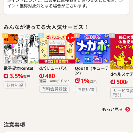
ポイントについて、広告主に直接お問い合わせをした場合、ポ
イント獲得対象外となる場合がございます。
みんなが使ってる大人気サービス！
1
2
3
4
UP!
電子貸本Renta!
dバリューパス
Qoo10（キューテ
ン）
dヘルスケ
3.5%
480
還元
1%
500
通常：400ポイント
還元
P
お買い物
有料会員登録
お買い物
サービス
取引
もっと見る
注意事項