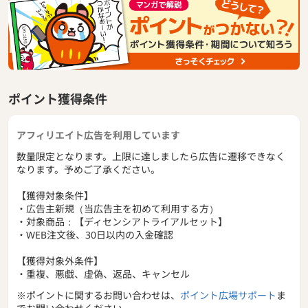
【２】「整っている角層」を維持する環境つくり
ダメージ因子を跳ね返す、オリジナル成分をローション・ク
リーム・デイエッセンスに配合。
「抗炎症」「抗酸化」「抗糖化」作用で、肌のダメージを受
けにくくし、
角層形成に重要な役割を果たす「タイトジャンクション」の
ポイント獲得条件
機能を高める成分を配合。
整っている角層を維持します。
アフィリエイト広告を利用しています
【３】ユーザーの悩みに合わせた3種のトライアルセット
ディセンシアトライアルセットは肌悩みに合わせて、スペシ
数量限定となります。上限に達しましたら広告に遷移できなく
ャルケアの選択が可能。
なります。予めご了承ください。
シワに悩む方にはトライアルセットO/L
美白や透明感を欲する方にはトライアルセットF/L
【獲得対象条件】
シミ予防に集中したい方にはトライアルセットホワイトニン
・広告主新規（当広告主を初めて利用する方）
グ＋UV
・対象商品：【ディセンシアトライアルセット】
悩みに合わせた3つのケアを提供します。
・WEB注文後、30日以内の入金確認
※LPは別々となります。
【獲得対象外条件】
・重複、悪戯、虚偽、返品、キャンセル
※ポイントに関するお問い合わせは、
ポイント広場サポート
ま