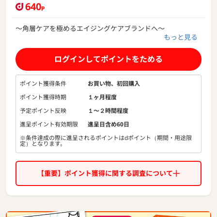
640
P
〜角層ケアを極めるエイジングケアブランドへ〜
もっと見る
ポーラ・オルビスグループの角層ケアブランド「ディセンシ
ア」から、
ログインしてポイントをためる
エイジングケアシリーズ「ayanasu（アヤナス）」の後継商
品、「DECENCIA（デイセンシア）」のご紹介です。
ポイント獲得条件
お買い物、初回購入
2022年秋、新登場。
ポイント獲得時期
１ヶ月程度
「整った角層が美しい肌のお手本となる」という新たな発想
のもと、
予定ポイント反映
１〜２時間程度
ブランド誕生のきっかけとなった独自技術「ヴァイタサイク
進呈ポイント有効期限
進呈日含め60日
ルヴェール」が進化。
※条件達成の際に進呈されるポイントはdポイント（期間・用途限
社名を冠した「DECENCIA シリーズ」が販売開始。
定）となります。
【１】「整っている角層」を再現した角層クリーム
特許技術『ヴァイタサイクルヴェール』が強化。
【重要】ポイント獲得に関する調査について
従来以上に「成熟した角層細胞」の形状や並び方を再現し、
角層の理想的な状態を緻密に再現。
肌表面にクリームを塗ることで、外部刺激物質の侵入防止
や、角層細胞の成熟促進、
過剰な水分蒸散の防止など、肌が持つ役割を代替します。