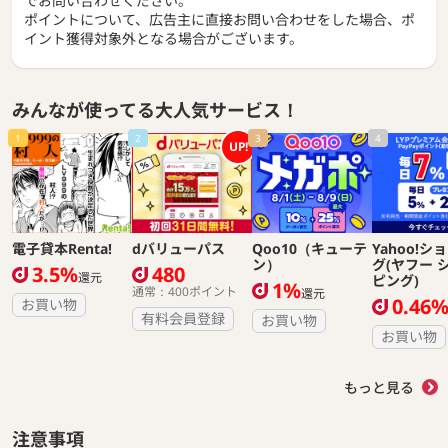
でお問い合わせください。
ポイントについて、広告主に直接お問い合わせをした場合、ポ
イント獲得対象外となる場合がございます。
みんなが使ってる大人気サービス！
1
2
3
4
UP!
電子貸本Renta!
dバリューパス
Qoo10（キューテ
Yahoo!シ
ン）
グ(ヤフー 
3.5%
480
還元
ピング)
1%
通常：400ポイント
還元
0.46
お買い物
有料会員登録
お買い物
お買い物
もっと見る
注意事項